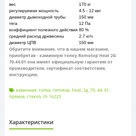
вес
170 кг
регулируемая мощность
4.5 - 12 квт
диаметр дымоходной трубы
150 мм
тяга
12 Па
коэффициент полезного действия
80 %
средний расход древесины
2,7 кг/ч
диаметр ЦПВ
150 мм
Обратите внимание, что в нашем магазине,
приобретая - каминную топку Romotop Heat 2G
70.44.01 она имеет
официальную гарантию от
производителя, сертификат соответствия,
инструкцию.
каминная
,
топка
,
romotop
,
heat
,
2g
,
70
,
44
,
01
,
прямое
,
стекло
,
rh-16223
Характеристики