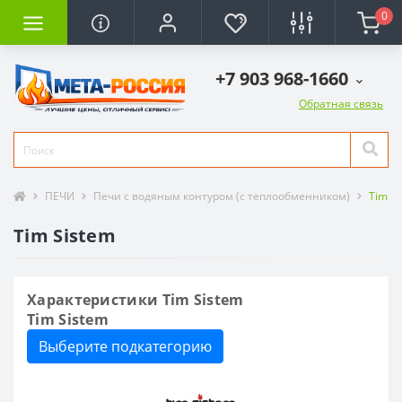
0
+7 903 968-1660
Обратная связь
ПЕЧИ
Печи с водяным контуром (с теплообменником)
Tim S
Tim Sistem
Характеристики Tim Sistem
Tim Sistem
Выберите подкатегорию