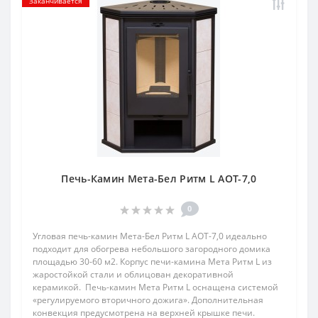
Заканчивается
Печь-Камин Мета-Бел Ритм L АОТ-7,0
0
Угловая печь-камин Мета-Бел Ритм L АОТ-7,0 идеально
подходит для обогрева небольшого загородного домика
площадью 30-60 м2. Корпус печи-камина Мета Ритм L из
жаростойкой стали и облицован декоративной
керамикой. Печь-камин Мета Ритм L оснащена системой
«регулируемого вторичного дожига». Дополнительная
конвекция предусмотрена на верхней крышке печи.