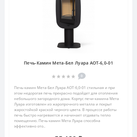
Печь-Камин Мета-Бел Луара АОТ-6,0-01
0
Печь-камин Мета-Бел Луара АОТ-6,0-01 стильная и при
этом недорогая печь прекрасно подойдет для отопления
небольшого загородного дома. Корпус печи-камина Мета
Луара изготовлен из жаропрочного металла и покрыт
жаростойкой краской черного цвета. В процессе работы
печь быстро нагревается и начинает отдавать тепло
помещению. Печь-камин Мета Луара способна
эффективно ото..