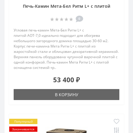
Печь-Камин Мета-Бел Ритм L+ с плитой
0
Угловая печь-камин Мета-Бел Ритм L+ с
плитой АОТ-7,0 идеально подходит для обогрева
небольшого загородного домика площадью 30-60 м2.
Корпус печи-камина Мета Ритм L+ с плитой из
жаростойкой стали и облицован декоративной керамикой.
Верхняя панель оборудована чугунной варочной плитой с
одной конфоркой. Печь-камин Мета Ритм L+ с плитой
оснащена системой «р..
53 400 ₽
В КОРЗИНУ
Популярный
Заканчивается