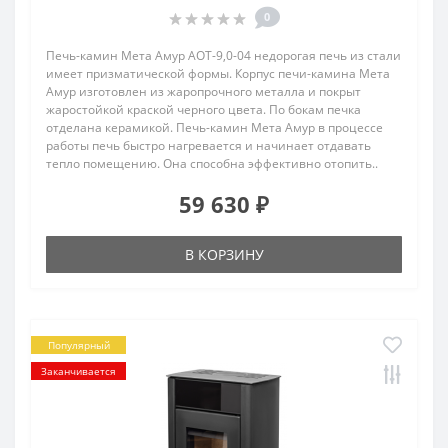
0
Печь-камин Мета Амур АОТ-9,0-04 недорогая печь из стали
имеет призматической формы. Корпус печи-камина Мета
Амур изготовлен из жаропрочного металла и покрыт
жаростойкой краской черного цвета. По бокам печка
отделана керамикой. Печь-камин Мета Амур в процессе
работы печь быстро нагревается и начинает отдавать
тепло помещению. Она способна эффективно отопить..
59 630 ₽
В КОРЗИНУ
Популярный
Заканчивается