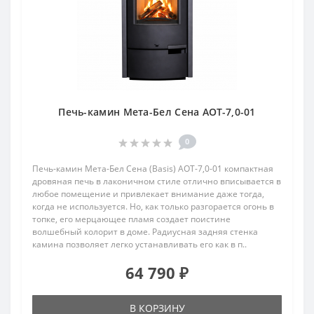
Печь-камин Мета-Бел Сена АОТ-7,0-01
0
Печь-камин Мета-Бел Сена (Basis) АОТ-7,0-01 компактная
дровяная печь в лаконичном стиле отлично вписывается в
любое помещение и привлекает внимание даже тогда,
когда не используется. Но, как только разгорается огонь в
топке, его мерцающее пламя создает поистине
волшебный колорит в доме. Радиусная задняя стенка
камина позволяет легко устанавливать его как в п..
64 790 ₽
В КОРЗИНУ