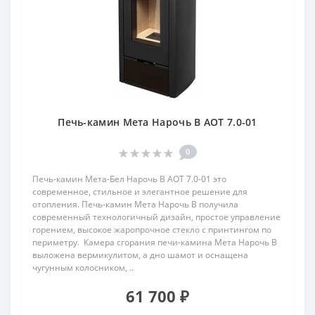
Печь-камин Мета Нарочь В АОТ 7.0-01
0
Печь-камин Мета-Бел Нарочь В АОТ 7.0-01 это
современное, стильное и элегантное решение для
отопления. Печь-камин Мета Нарочь В получила
современный технологичный дизайн, простое управление
горением, высокое жаропрочное стекло с принтингом по
периметру. Камера сгорания печи-камина Мета Нарочь В
выложена вермикулитом, а дно шамот и оснащена
чугунным колосником, ..
61 700 ₽