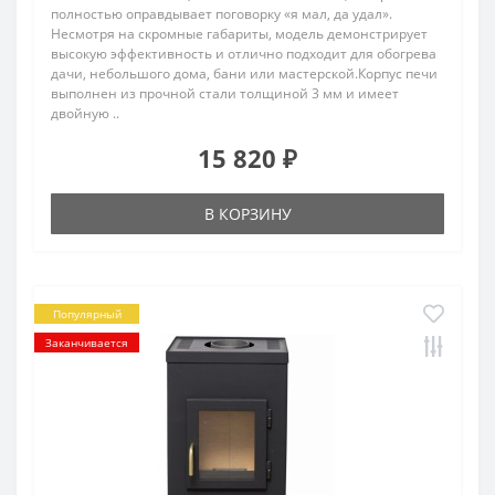
полностью оправдывает поговорку «я мал, да удал».
Несмотря на скромные габариты, модель демонстрирует
высокую эффективность и отлично подходит для обогрева
дачи, небольшого дома, бани или мастерской.Корпус печи
выполнен из прочной стали толщиной 3 мм и имеет
двойную ..
15 820 ₽
В КОРЗИНУ
Популярный
Заканчивается