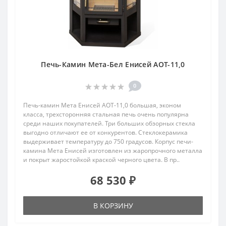
Печь-Камин Мета-Бел Енисей АОТ-11,0
0
Печь-камин Мета Енисей АОТ-11,0 большая, эконом
класса, трехсторонняя стальная печь очень популярна
среди наших покупателей. Три больших обзорных стекла
выгодно отличают ее от конкурентов. Стеклокерамика
выдерживает температуру до 750 градусов. Корпус печи-
камина Мета Енисей изготовлен из жаропрочного металла
и покрыт жаростойкой краской черного цвета. В пр..
68 530 ₽
В КОРЗИНУ