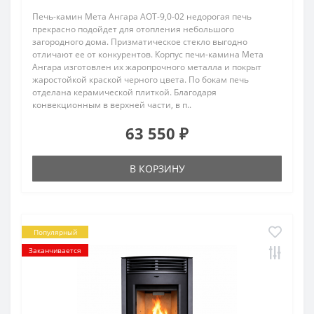
Печь-камин Мета Ангара АОТ-9,0-02 недорогая печь
прекрасно подойдет для отопления небольшого
загородного дома. Призматическое стекло выгодно
отличают ее от конкурентов. Корпус печи-камина Мета
Ангара изготовлен их жаропрочного металла и покрыт
жаростойкой краской черного цвета. По бокам печь
отделана керамической плиткой. Благодаря
конвекционным в верхней части, в п..
63 550 ₽
В КОРЗИНУ
Популярный
Заканчивается