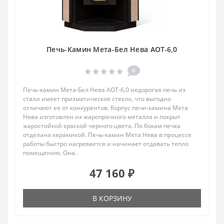
Печь-Камин Мета-Бел Нева АОТ-6,0
0
Печь-камин Мета-Бел Нева АОТ-6,0 недорогая печь из
стали имеет призматическое стекло, что выгодно
отличают ее от конкурентов. Корпус печи-камина Мета
Нева изготовлен их жаропрочного металла и покрыт
жаростойкой краской черного цвета. По бокам печка
отделана керамикой. Печь-камин Мета Нева в процессе
работы быстро нагревается и начинает отдавать тепло
помещению. Она..
47 160 ₽
В КОРЗИНУ