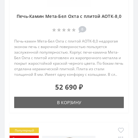
Печь-Камин Мета-Бел Охта с плитой АОТК-8,0
0
Печь-камин Мета-Бел Охта с плитой АОТК-8,0 недорогая
эконом печь с варочной поверхностью пользуется
заслуженной популярностью. Корпус печи-камина Мета-
Бел Охта с плитой изготовлен их жаропрочного металла и
покрыт жаростойкой краской черного цвета. По бокам печь
отделана керамической плиткой. Плита из стали
толщиной 8 мм. Имеет одну конфорку с кольцами. В сл..
52 690 ₽
В КОРЗИНУ
Популярный