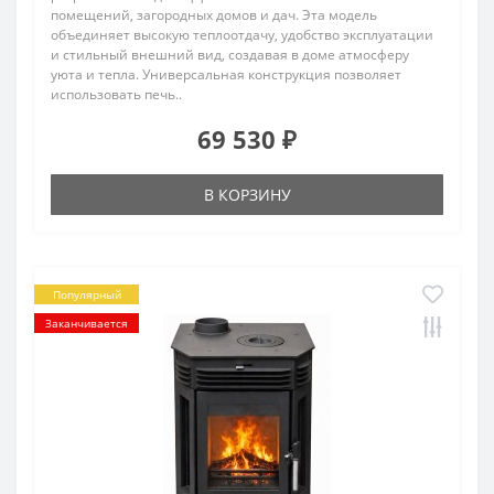
помещений, загородных домов и дач. Эта модель
объединяет высокую теплоотдачу, удобство эксплуатации
и стильный внешний вид, создавая в доме атмосферу
уюта и тепла. Универсальная конструкция позволяет
использовать печь..
69 530 ₽
В КОРЗИНУ
Популярный
Заканчивается