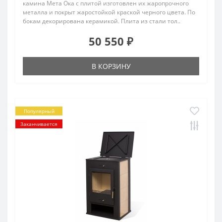
камина Мета Ока с плитой изготовлен их жаропрочного
металла и покрыт жаростойкой краской черного цвета. По
бокам декорирована керамикой. Плита из стали тол..
50 550 ₽
В КОРЗИНУ
Популярный
Заканчивается