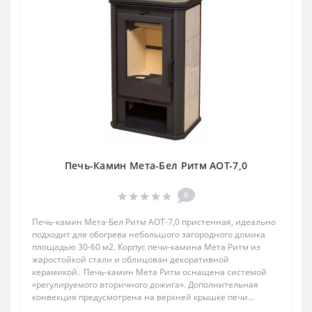
Печь-Камин Мета-Бел Ритм АОТ-7,0
0
Печь-камин Мета-Бел Ритм АОТ-7,0 пристенная, идеально
подходит для обогрева небольшого загородного домика
площадью 30-60 м2. Корпус печи-камина Мета Ритм из
жаростойкой стали и облицован декоративной
керамикой. Печь-камин Мета Ритм оснащена системой
«регулируемого вторичного дожига». Дополнительная
конвекция предусмотрена на верхней крышке печи...