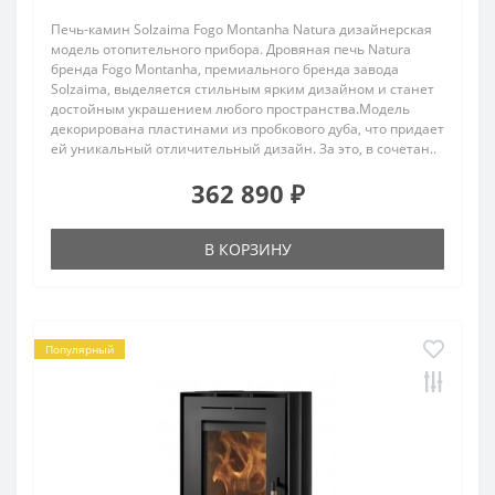
Печь-камин Solzaima Fogo Montanha Natura дизайнерская
модель отопительного прибора. Дровяная печь Natura
бренда Fogo Montanha, премиального бренда завода
Solzaima, выделяется стильным ярким дизайном и станет
достойным украшением любого пространства.Модель
декорирована пластинами из пробкового дуба, что придает
ей уникальный отличительный дизайн. За это, в сочетан..
362 890 ₽
В КОРЗИНУ
Популярный