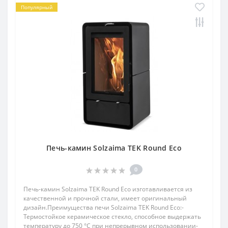
Популярный
Печь-камин Solzaima TEK Round Eco
0
Печь-камин Solzaima TEK Round Eco изготавливается из
качественной и прочной стали, имеет оригинальный
дизайн.Преимущества печи Solzaima TEK Round Eco:-
Термостойкое керамическое стекло, способное выдержать
температуру до 750 °C при непрерывном использовании-