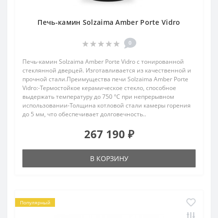
Печь-камин Solzaima Amber Porte Vidro
0
Печь-камин Solzaima Amber Porte Vidro с тонированной
стеклянной дверцей. Изготавливается из качественной и
прочной стали.Преимущества печи Solzaima Amber Porte
Vidro:-Термостойкое керамическое стекло, способное
выдержать температуру до 750 °C при непрерывном
использовании-Толщина котловой стали камеры горения
до 5 мм, что обеспечивает долговечность..
267 190 ₽
В КОРЗИНУ
Популярный