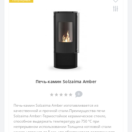
Популярный
Печь-камин Solzaima Amber
0
Печь-камин Solzaima Amber изготавливается из
качественной и прочной стали.Преимущества печи
Solzaima Amber:-Термостойкое керамическое стекло,
способное выдержать температуру до 750 °C при
непрерывном использовании-Толщина котловой стали
камеры горения до 5 мм, что обеспечивает долговечность