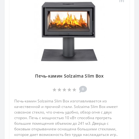
Печь-камин Solzaima Slim Box
0
Печь-камин Solzaima Slim Box изготавливается из
качественной и прочной стали. Solzaima Slim Box имеет
сквозное стекло, что очень удобно, обзор огня с двух
сторон. Печь с мощностью 10 кВт способна прогреть
большие помещения объемом до 241 м3. Дверца с
боковым открыванием оснащена большими стеклами,
которое дает возможность без труда наслаждаться игр..