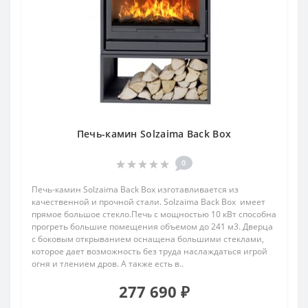
Печь-камин Solzaima Back Box
0
Печь-камин Solzaima Back Box изготавливается из
качественной и прочной стали. Solzaima Back Box имеет
прямое большое стекло.Печь с мощностью 10 кВт способна
прогреть большие помещения объемом до 241 м3. Дверца
с боковым открыванием оснащена большими стеклами,
которое дает возможность без труда наслаждаться игрой
огня и тлением дров. А также есть в..
277 690 ₽