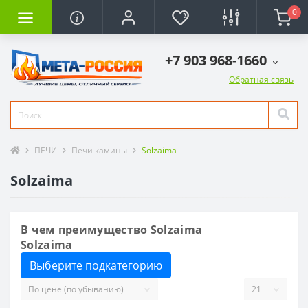
0
+7 903 968-1660
Обратная связь
ПЕЧИ
Печи камины
Solzaima
Solzaima
В чем преимущество Solzaima
Solzaima
Выберите подкатегорию