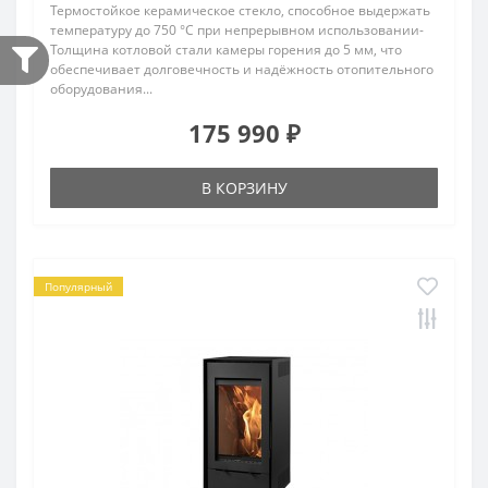
Термостойкое керамическое стекло, способное выдержать
температуру до 750 °C при непрерывном использовании-
Толщина котловой стали камеры горения до 5 мм, что
обеспечивает долговечность и надёжность отопительного
оборудования...
175 990 ₽
В КОРЗИНУ
Популярный