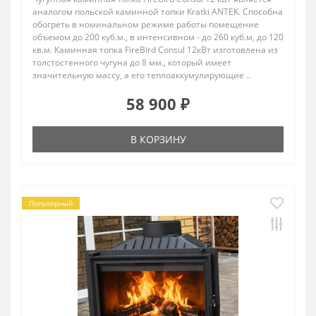
аналогом польской каминной топки Kratki ANTEK. Способна
обогреть в номинальном режиме работы помещение
объемом до 200 куб.м., в интенсивном - до 260 куб.м, до 120
кв.м. Каминная топка FireBird Consul 12кВт изготовлена из
толстостенного чугуна до 8 мм., который имеет
значительную массу, а его теплоаккумулирующие ..
58 900 ₽
В КОРЗИНУ
Популярный