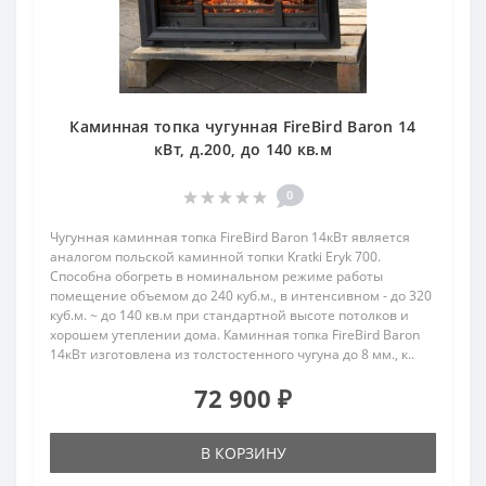
Каминная топка чугунная FireBird Baron 14
кВт, д.200, до 140 кв.м
0
Чугунная каминная топка FireBird Baron 14кВт является
аналогом польской каминной топки Kratki Eryk 700.
Способна обогреть в номинальном режиме работы
помещение объемом до 240 куб.м., в интенсивном - до 320
куб.м. ~ до 140 кв.м при стандартной высоте потолков и
хорошем утеплении дома. Каминная топка FireBird Baron
14кВт изготовлена из толстостенного чугуна до 8 мм., к..
72 900 ₽
В КОРЗИНУ