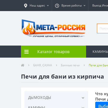
Наш адрес
Время работы
Выезд Ин
Каталог товаров
КАМИН
БАНЯ, САУНА
Банные печи
Печи для бан
Печи для бани из кирпича
Что н
ДЫМОХОДЫ
Печи 
Выбе
КАМИНЫ
Дымоходы керамические