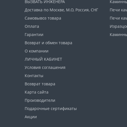
Балезино
ВЫЗВАТЬ ИНЖЕНЕРА
Каминны
Liseo (Чехия)
Доставка по Москве, М.О, Россия, СНГ
Печи ка
LK
Самовывоз товара
Печи ка
Deville
Eurokamin
Оплата
Изразцо
Astov
Этна
Гарантии
Каминны
EuroKamin
Возврат и обмен товара
MBS
О компании
Fireway
ABX
ЛИЧНЫЙ КАБИНЕТ
КДМ
Условия соглашения
Контакты
EcoStove
Возврат товара
Рубцовск
Карта сайта
Ferlux
Производители
Подарочные сертификаты
Акции