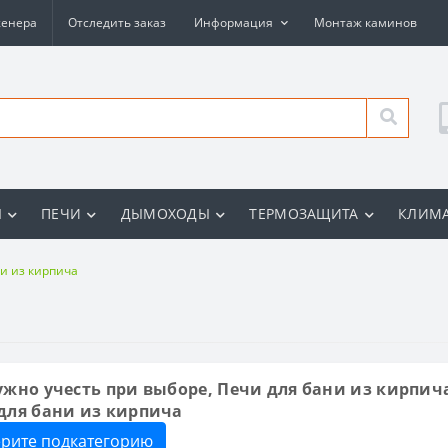
женера
Отследить заказ
Информация
Монтаж каминов
Ы
ПЕЧИ
ДЫМОХОДЫ
ТЕРМОЗАЩИТА
КЛИМА
и из кирпича
ужно учесть при выборе, Печи для бани из кирпич
для бани из кирпича
рите подкатегорию