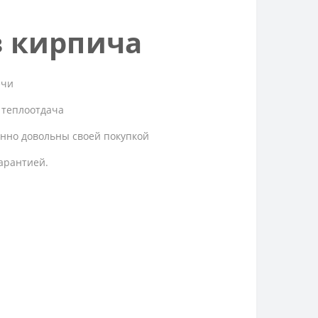
з кирпича
ечи
 теплоотдача
енно довольны своей покупкой
гарантией.