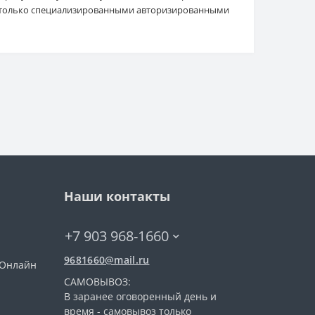
я только специализированными авторизированными
Наши контакты
+7 903 968-1660
9681660@mail.ru
 (Онлайн
САМОВЫВОЗ:
В заранее оговоренный день и
время - самовывоз только