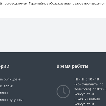
й производителем. Гарантийное обслуживание товаров производитс
ории
Время работы
е облицовки
ПН-ПТ с 10 - 18
(Консультанты по
е топки
телефону), с 18:00
мины
консультант)
СБ-ВС - Онлайн
мины чугунные
консультант