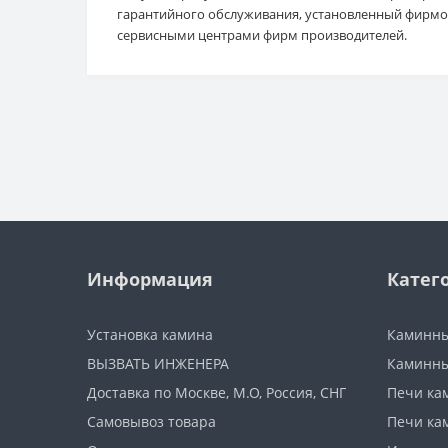
гарантийного обслуживания, установленный фирмо
сервисными центрами фирм производителей.
Информация
Катег
Установка камина
Каминны
ВЫЗВАТЬ ИНЖЕНЕРА
Каминны
Доставка по Москве, М.О, Россия, СНГ
Печи ка
Самовывоз товара
Печи ка