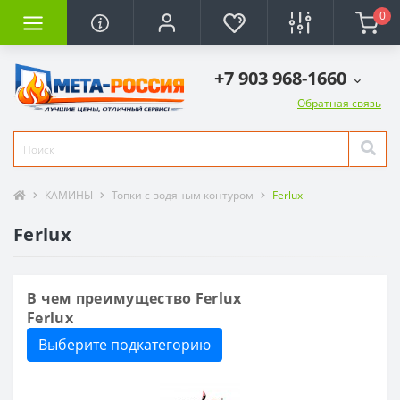
0
+7 903 968-1660
Обратная связь
КАМИНЫ
Топки с водяным контуром
Ferlux
Ferlux
В чем преимущество Ferlux
Ferlux
Выберите подкатегорию