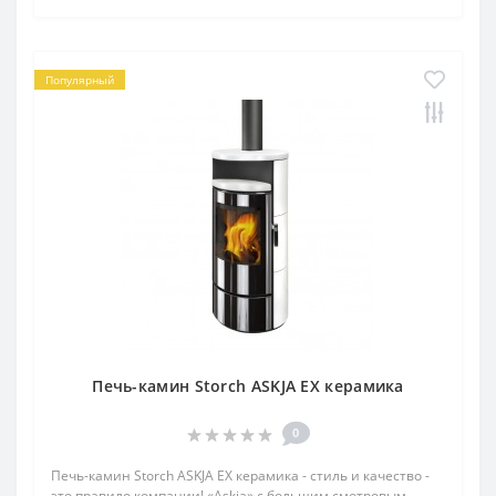
Популярный
Печь-камин Storch ASKJA EX керамика
0
Печь-камин Storch ASKJA EX керамика - стиль и качество -
это правило компании! «Askja» с большим смотровым