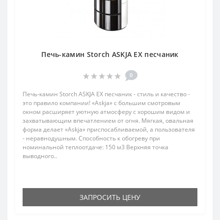
Печь-камин Storch ASKJA EX песчаник
0
Печь-камин Storch ASKJA EX песчаник - стиль и качество -
это правило компании! «Askja» с большим смотровым
окном расширяет уютную атмосферу с хорошим видом и
захватывающим впечатлением от огня. Мягкая, овальная
форма делает «Askjа» приспосабливаемой, а пользователя
- неравнодушным. Способность к обогреву при
номинальной теплоотдаче: 150 м3 Верхняя точка
выводного..
ЗАПРОСИТЬ ЦЕНУ