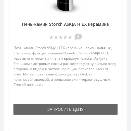
Печь-камин Storch ASKJA H EX керамика
0
Печь-камин Storch ASKJA H EX керамика - оригинальные,
стильные, функциональные!Romotop Storch ASKJA H EX
керамика относится к печам премиум класса «Askja» с
большим смотровым окном расширяет уютную атмосферу
с хорошим видом и захватывающим впечатлением от
огня. Мягкая, овальная форма делает «Askjа»
приспосабливаемой, а пользователя - неравнодушным.
Способность к о..
ЗАПРОСИТЬ ЦЕНУ