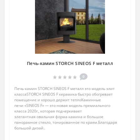
Печь-камин STORCH SINEOS F металл
0
Печь-камин STORCH SINEOS F металл это модель элит
классаSTORCH SINEOS F керамика быстро обогревает
помещение и хорошо держит теплоКаминные
печи «SINEOS F» — это новая модель премиального
класса 2020г., которая подчеркивает
элегантная овальная форма камина и большое
панорамное стекло, тонированное по краям.Благодаря
большой дизай..