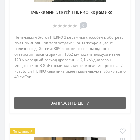
Печь-камин Storch HIERRO керамика
0
Печь-камин Storch HIERRO 3 керамика способен к обогреву
при номинальной теплоотдаче: 150 м3коэффициент
полезного действия: 80%верхняя точка выводного
отверстия газов сгорания: 1062 ммподача воздуха извне
120 ммсредний расход древесины: 2,1 кг/чдиапазон
мощности от 3-8 кВтноминальная тепловая мощность 5,7
кВтStorch HIERRO керамика имеет маленькую глубину всего
40 смСов..
ЗАПРОСИТЬ ЦЕНУ
Популярный