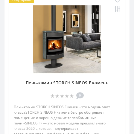
Популярный
Печь-камин STORCH SINEOS F камень
0
Печь-камин STORCH SINEOS F камень это модель элит
классаSTORCH SINEOS F камень быстро обогревает
помещение и хорошо держит теплоКаминные
печи «SINEOS F» — это новая модель премиального
класса 2020г., которая подчеркивает
элегантная овальная форма камина и большое