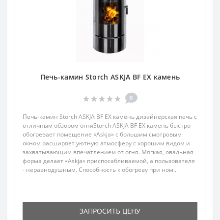
Печь-камин Storch ASKJA BF EX камень
0
Печь-камин Storch ASKJA BF EX камень дизайнерская печь с
отличным обзором огняStorch ASKJA BF EX камень быстро
обогревает помещение «Askja» с большим смотровым
окном расширяет уютную атмосферу с хорошим видом и
захватывающим впечатлением от огня. Мягкая, овальная
форма делает «Askjа» приспосабливаемой, а пользователя
- неравнодушным. Способность к обогреву при ном..
ЗАПРОСИТЬ ЦЕНУ