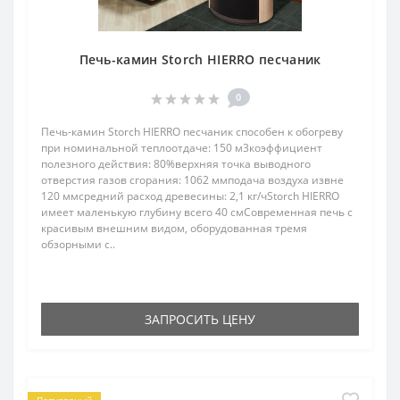
Печь-камин Storch HIERRO песчаник
0
Печь-камин Storch HIERRO песчаник способен к обогреву
при номинальной теплоотдаче: 150 м3коэффициент
полезного действия: 80%верхняя точка выводного
отверстия газов сгорания: 1062 ммподача воздуха извне
120 ммсредний расход древесины: 2,1 кг/чStorch HIERRO
имеет маленькую глубину всего 40 смСовременная печь с
красивым внешним видом, оборудованная тремя
обзорными с..
ЗАПРОСИТЬ ЦЕНУ