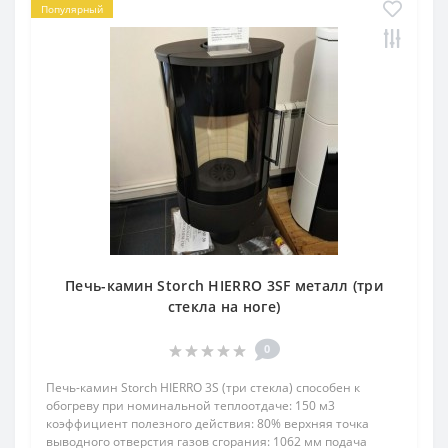
Популярный
Печь-камин Storch HIERRO 3SF металл (три
стекла на ноге)
0
Печь-камин Storch HIERRO 3S (три стекла) способен к
обогреву при номинальной теплоотдаче: 150 м3
коэффициент полезного действия: 80% верхняя точка
выводного отверстия газов сгорания: 1062 мм подача