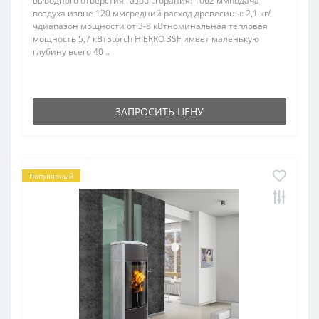
выводного отверстия газов сгорания: 1062 ммподача
воздуха извне 120 ммсредний расход древесины: 2,1 кг/
чдиапазон мощности от 3-8 кВтноминальная тепловая
мощность 5,7 кВтStorch HIERRO 3SF имеет маленькую
глубину всего 40 ..
ЗАПРОСИТЬ ЦЕНУ
Популярный