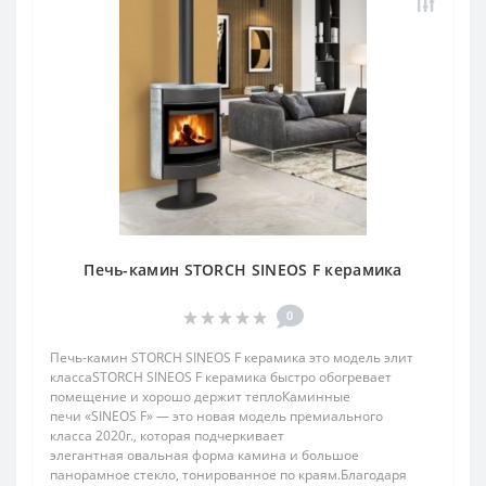
Печь-камин STORCH SINEOS F керамика
0
Печь-камин STORCH SINEOS F керамика это модель элит
классаSTORCH SINEOS F керамика быстро обогревает
помещение и хорошо держит теплоКаминные
печи «SINEOS F» — это новая модель премиального
класса 2020г., которая подчеркивает
элегантная овальная форма камина и большое
панорамное стекло, тонированное по краям.Благодаря