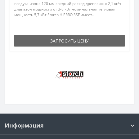
воздуха извне 120 мм средний расход древесины: 2,1 кг/ч
диапазон мощности от 3-8 кВт номинальная тепловая
мощность 5,7 кВт Storch HIERRO 3SF имеет..
ЗАПРОСИТЬ ЦЕНУ
Информация