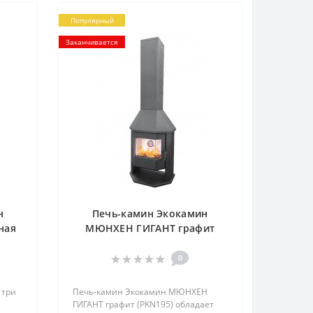
Популярный
Заканчивается
н
Печь-камин Экокамин
ная
МЮНХЕН ГИГАНТ графит
(PKN195)
0
 три
Печь-камин Экокамин МЮНХЕН
ГИГАНТ графит (PKN195) обладает