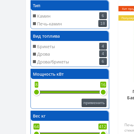
толщи
Тип
Хит про
Камин
6
Популя
Печь-камин
18
Вид топлива
Брикеты
4
Дрова
4
Дрова/брикеты
6
Мощность кВт
8
16
Ба
применить
Вес кг
Печь
64
412
стекл