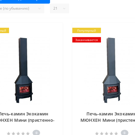
рный
Популярный
Заканчивается
Печь-камин Экокамин
Печь-камин Экоками
НХЕН Мини (пристенно-
МЮНХЕН Мини (пристен
овой) черный (PKN174M)
угловой) графит (PKN17
0
0