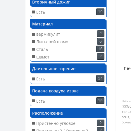
Вторичный дожиг
Есть
19
Материал
вермикулит
2
Литьевой шамот
6
Сталь
16
шамот
2
Пе
Длительное горение
Есть
14
Подача воздуха извне
Есть
19
Печь
(KKG0
толь
Расположение
огня,
боль
Пристенно-угловое
2
потр
Пристенный / Островной
2