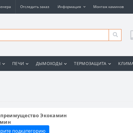
женера
Отследить заказ
Информация
Монтаж каминов
Ы
ПЕЧИ
ДЫМОХОДЫ
ТЕРМОЗАЩИТА
КЛИМА
 преимущество Экокамин
амин
рите подкатегорию