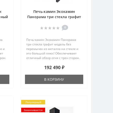
н
Печь-камин Экокамин
рный
Панорама три стекла графит
0
ма
Печь-камин Экокамин Панорама
три стекла графит модель без
е и
перемычек из металла на стекле и
ет
это большой плюс! Обеспечивает
рон.
отличный обзор огня с трех сторон.
Печь без проблем обогреет
192 490 ₽
100
загородный дом площадью до 100
йным
кв. метров и станет его достойным
камин
украшением. Печь-камин Экокамин
В КОРЗИНУ
Панорама три
й
стекла графит благодаря своей
жн..
универсальной конструкции..
Популярный
Заканчивается