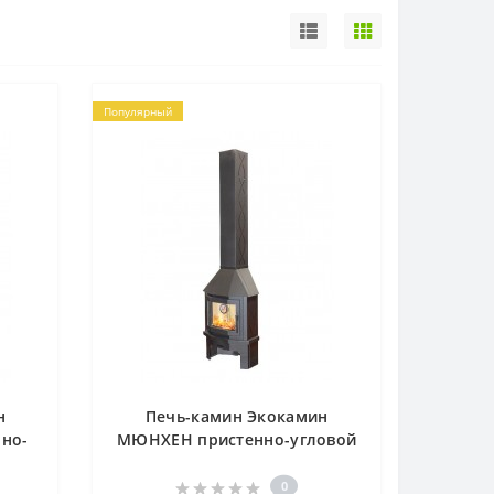
Популярный
н
Печь-камин Экокамин
но-
МЮНХЕН пристенно-угловой
6M)
КОМПАКТ графит (PKN174КG)
0