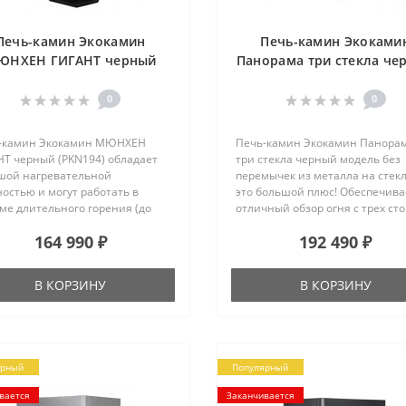
Печь-камин Экокамин
Печь-камин Экоками
ЮНХЕН ГИГАНТ черный
Панорама три стекла че
(PKN194)
0
0
-камин Экокамин МЮНХЕН
Печь-камин Экокамин Панора
НТ черный (PKN194) обладает
три стекла черный модель без
шой нагревательной
перемычек из металла на стекл
остью и могут работать в
это большой плюс! Обеспечива
ме длительного горения (до
отличный обзор огня с трех сто
асов), что позволяет им быть
Печь без проблем обогреет
164 990 ₽
192 490 ₽
м из основных источником
загородный дом площадью до 
а. Печь-камин Экокамин
кв. метров и станет его досто
ЕН ГИГАНТ выполнен в
украшением. Печь-камин Эко
В КОРЗИНУ
В КОРЗИНУ
ьном классическом дизайне,
Панорама три
ыт порошковой краской черного
стекла черный благодаря свое
 и подходит к любому
универсальной конструкции мо
ьеру. Печь-к..
ярный
Популярный
вается
Заканчивается