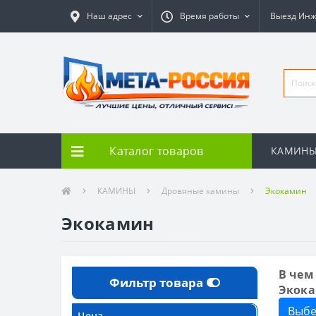
Наш адрес
Время работы
Выезд Ин
Каталог товаров
КАМИН
КАМИНЫ
Дровяные камины
Экокамин
Экокамин
В чем
Фильтр товара
Экок
Выбе
Цена