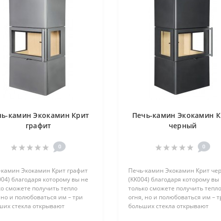
чь-камин Экокамин Крит
Печь-камин Экокамин К
графит
черный
0
0
-камин Экокамин Крит графит
Печь-камин Экокамин Крит че
04) благодаря которому вы не
(KK004) благодаря которому вы
ко сможете получить тепло
только сможете получить тепл
 но и полюбоваться им – три
огня, но и полюбоваться им – т
ших стекла открывают
больших стекла открывают
ясающий обзор практически с
потрясающий обзор практическ