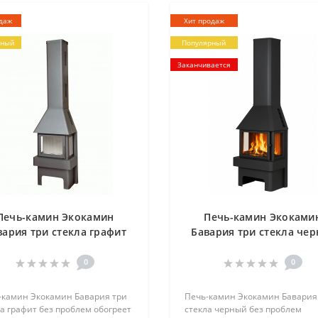
..
даж
Хит продаж
рный
Популярный
Заканчивается
Печь-камин Экокамин
Печь-камин Экоками
вария три стекла графит
Бавария три стекла чер
0
0
-камин Экокамин Бавария три
Печь-камин Экокамин Бавария
а графит без проблем обогреет
стекла черный без проблем