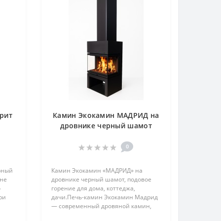
рит
Камин Экокамин МАДРИД на
дровнике черный шамот
подовый
0
рный
Камин Экокамин «МАДРИД» на
 не
дровнике черный шамот, подовое
о
горение для дома, коттеджа,
ри
дачи.Печь-камин Экокамин Мадрид
— современный дровяной камин,
и с
созданный для тех, кто ценит тепло,