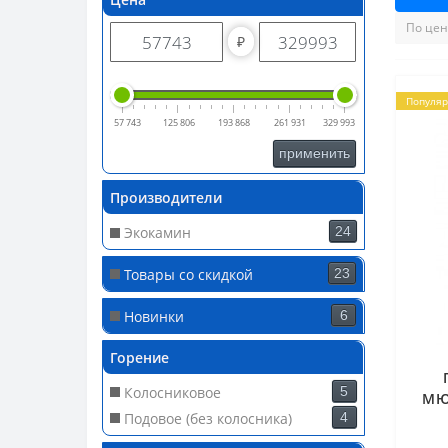
₽
Популя
57 743
125 806
193 868
261 931
329 993
применить
Производители
Экокамин
24
Товары со скидкой
23
Новинки
6
Горение
Колосниковое
5
МЮ
Подовое (без колосника)
4
угл