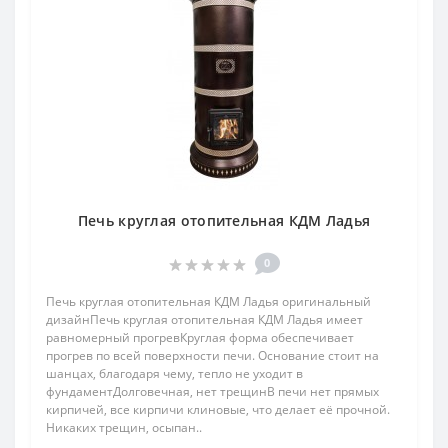
Печь круглая отопительная КДМ Ладья
0
Печь круглая отопительная КДМ Ладья оригинальный
дизайнПечь круглая отопительная КДМ Ладья имеет
равномерный прогревКруглая форма обеспечивает
прогрев по всей поверхности печи. Основание стоит на
шанцах, благодаря чему, тепло не уходит в
фундаментДолговечная, нет трещинВ печи нет прямых
кирпичей, все кирпичи клиновые, что делает её прочной.
Никаких трещин, осыпан..