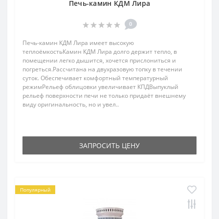
Печь-камин КДМ Лира
0
Печь-камин КДМ Лира имеет высокую
теплоёмкостьКамин КДМ Лира долго держит тепло, в
помещении легко дышится, хочется прислониться и
погреться.Рассчитана на двухразовую топку в течении
суток. Обеспечивает комфортный температурный
режимРельеф облицовки увеличивает КПДВыпуклый
рельеф поверхности печи не только придаёт внешнему
виду оригинальность, но и увел..
ЗАПРОСИТЬ ЦЕНУ
Популярный