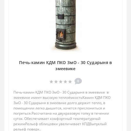
Печь-камин КДМ ПКО ЗмО - 30 Сударыня в
змеевике
0
Печь-камин КДМ ПКО ЗмО - 30 Сударыня в змеевике в
змеевике имеет высокую теплоёмкостьКамин КДМ ПКО
ЗмО - 30 Сударыня в змеевике долго держит тепло, в
помещении легко дышится, хочется прислониться и
погреться.Рассчитана на двухразовую топку в течении
суток. Обеспечивает комфортный температурный
режимРельеф облицовки увеличивает КПДВыпуклый
рельеф поверх..