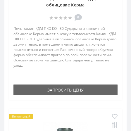
облицовке Керма
0
Печь-камин КДМ ПКО КО - 30 Сударыня в кирпичной
облицовке Керма имеет высокую теплоёмкостьКамин КДМ
ПКО КО - 30 Сударыня в кирпичной облицовке Керма долго
держит тепло, в помещении легко дышится, хочется
прислониться и погреться.Равномерный прогревКруглая
форма обеспечивает прогрев по всей поверхности печи.
Основание стоит на шанцах, благодаря чему, тепло не
уход..
ЗАПРОСИТЬ ЦЕНУ
Популярный