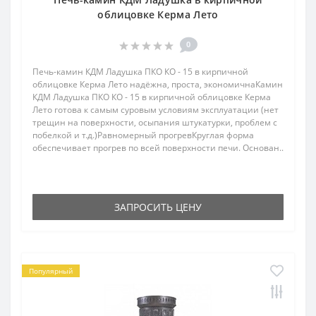
облицовке Керма Лето
0
Печь-камин КДМ Ладушка ПКО КО - 15 в кирпичной
облицовке Керма Лето надёжна, проста, экономичнаКамин
КДМ Ладушка ПКО КО - 15 в кирпичной облицовке Керма
Лето готова к самым суровым условиям эксплуатации (нет
трещин на поверхности, осыпания штукатурки, проблем с
побелкой и т.д.)Равномерный прогревКруглая форма
обеспечивает прогрев по всей поверхности печи. Основан..
ЗАПРОСИТЬ ЦЕНУ
Популярный