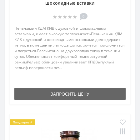
шоколадные вставки
0
Печь-камин КДМ КИВ с духовкой и шоколадными
вставками, имеет высокую теплоёмкостьПечь-камин КДМ
КИВ с духовкой и шоколадными вставками долго держит
тепло, в помещении легко дышится, хочется прислониться
и погреться.Рассчитана на двухразовую топку в течении
суток. Обеспечивает комфортный температурный
режимРельеф облицовки увеличивает КПДВыпуклый
рельеф поверхности печ..
ЗАПРОСИТЬ ЦЕНУ
Популярный