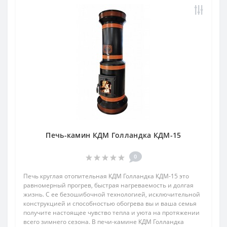
Печь-камин КДМ Голландка КДМ-15
0
Печь круглая отопительная КДМ Голландка КДМ-15 это
равномерный прогрев, быстрая нагреваемость и долгая
жизнь. С ее безошибочной технологией, исключительной
конструкцией и способностью обогрева вы и ваша семья
получите настоящее чувство тепла и уюта на протяжении
всего зимнего сезона. В печи-камине КДМ Голландка