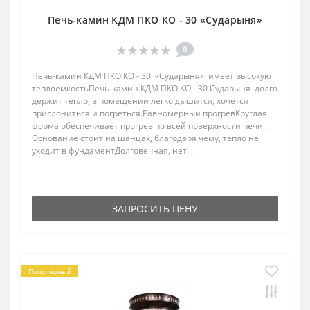
Печь-камин КДМ ПКО КО - 30 «Сударыня»
0
Печь-камин КДМ ПКО КО - 30 «Сударыня» имеет высокую
теплоёмкостьПечь-камин КДМ ПКО КО - 30 Сударыня долго
держит тепло, в помещении легко дышится, хочется
прислониться и погреться.Равномерный прогревКруглая
форма обеспечивает прогрев по всей поверхности печи.
Основание стоит на шанцах, благодаря чему, тепло не
уходит в фундаментДолговечная, нет ..
ЗАПРОСИТЬ ЦЕНУ
Популярный