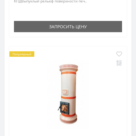
КПДВыпуклый рельеф поверхности печ..
ЗАПРОСИТЬ ЦЕНУ
Популярный