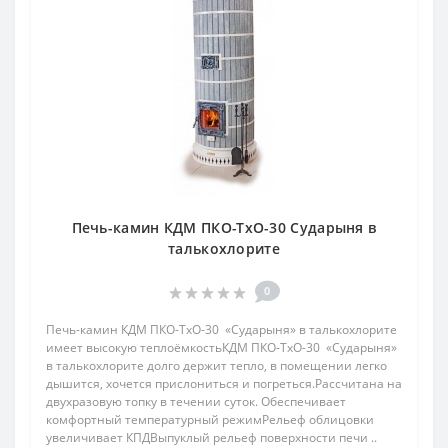
Печь-камин КДМ ПКО-ТхО-30 Сударыня в
талькохлорите
0
Печь-камин КДМ ПКО-ТхО-30 «Сударыня» в талькохлорите
имеет высокую теплоёмкостьКДМ ПКО-ТхО-30 «Сударыня»
в талькохлорите долго держит тепло, в помещении легко
дышится, хочется прислониться и погреться.Рассчитана на
двухразовую топку в течении суток. Обеспечивает
комфортный температурный режимРельеф облицовки
увеличивает КПДВыпуклый рельеф поверхности печи ..