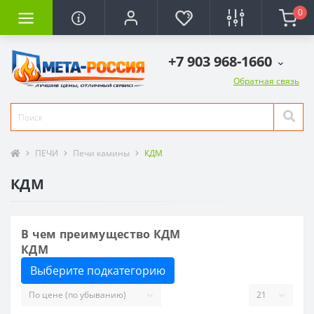
0
+7 903 968-1660
Обратная связь
ПЕЧИ
Печи камины
КДМ
КДМ
В чем преимущество КДМ
КДМ
Выберите подкатегорию