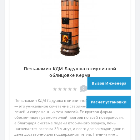
Печь-камин КДМ Ладушка в кирпичной
облицовке Керма
Вызов Инженера
0
Печь-камин КДМ Ладушка в кирпичной облицовке Керма
Расчет установки
— это уникальное сочетание старинной традиции русских
печей и современных технологий. Ее круглая форма
обеспечивает равномерный прогрев по всей поверхности,
а благодаря системе подачи вторичного воздуха, печь
нагревается всего за 35 минут, и всего две закладки дров в
день достаточно для поддержания тепла. Печь-камин ..