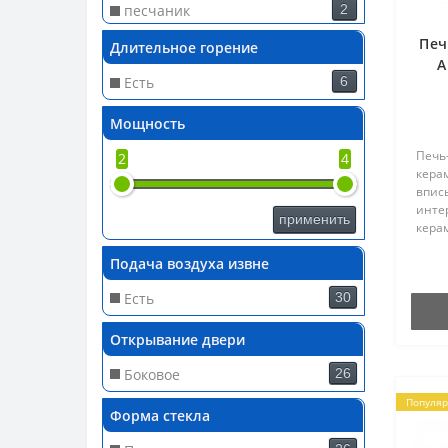
песчаник
2
Сталь
27
Печ
Длительное горение
A
Есть
6
Мощность
Печь
2
4
кера
впис
инте
применить
кера
собр
Подача воздуха извне
«OVAL
диза
Есть
30
эффе
моде
огня 
Открывание двери
техн
роско
Боковое
26
Популя
Форма стекла