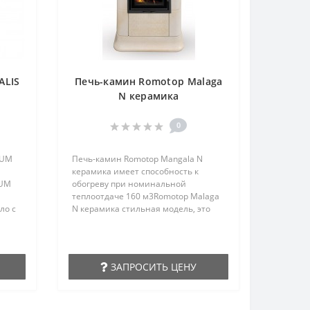
ALIS
Печь-камин Romotop Malaga
N керамика
0
KUM
Печь-камин Romotop Mangala N
керамика имеет способность к
KUM
обогреву при номинальной
теплоотдаче 160 м3Romotop Malaga
ло с
N керамика стильная модель, это
ции
явная изюминка интерьера!Тяга 10
S
ПаСредний расход древесины 2,6
(кг/ч)Широкий обзор
ой
пламени;Панорамное
ЗАПРОСИТЬ ЦЕНУ
остекление;Быстрый прогрев
гия
помещения;У Печь-камин Romotop
Mangala N керамика длительное
горение от 4 до 6 часов (р..