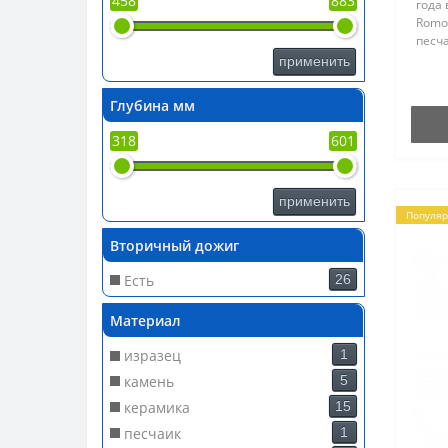
458
883
года
Romo
песч
подх
применить
поме
прев
Глубина мм
дост
плам
318
601
поме
4 до 
применить
Популя
Вторичный дожиг
Есть
26
Материал
изразец
1
камень
5
керамика
15
песчаик
1