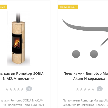
рный
Популярный
чь-камин Romotop SORIA
Печь-камин Romotop Ma
N AKUM песчаник
Akum N керамика
0
0
-камин Romotop SORIA N AKUM
Печь-камин Romotop Malaga A
аник - являются новинкой 2021
керамика изысканная, классич