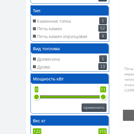
Тип
Каминная топка
1
Печь-камин
52
Печь-камин изразцовая
4
Вид топлива
Древесина
1
Дрова
13
Печь
керам
Мощность кВт
тепло
огон
0
11
LUAN
подхо
инте
форм
применить
N ид
инте
Вес кг
подо
или с
122
310