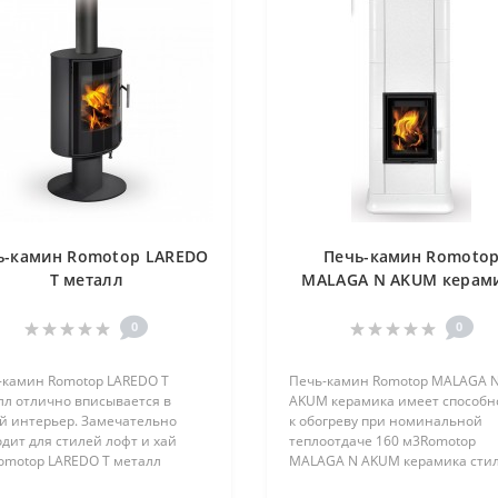
ь-камин Romotop LAREDO
Печь-камин Romoto
T металл
MALAGA N AKUM керам
0
0
-камин Romotop LAREDO T
Печь-камин Romotop MALAGA 
лл отлично вписывается в
AKUM керамика имеет способн
й интерьер. Замечательно
к обогреву при номинальной
дит для стилей лофт и хай
теплоотдаче 160 м3Romotop
Romotop LAREDO T металл
MALAGA N AKUM керамика сти
ро обогревает помещение.
модель, это явная изюминка