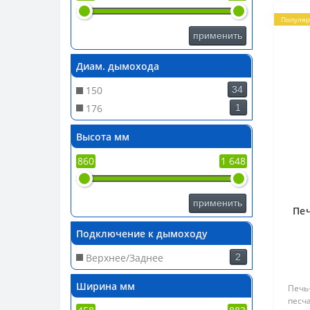
Популя
применить
Диам. дымохода
150
34
176
1
Высота мм
860
1 648
применить
Пе
Подключение к дымоходу
Верхнее/Заднее
2
Ширина мм
Печь
песч