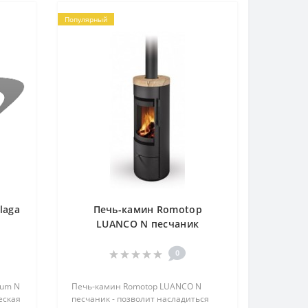
Популярный
laga
Печь-камин Romotop
LUANCO N песчаник
0
kum N
Печь-камин Romotop LUANCO N
еская
песчаник - позволит насладиться