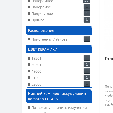
Панорамное
26
Панорамое
1
Полукруглое
1
Прямое
6
Расположение
Пристенная / Угловая
1
ЦВЕТ КЕРАМИКИ
19301
1
Печ
30301
1
49000
1
51502
1
52808
1
Печь
54505
1
мета
Нижний комплект аккумуляции
любо
58507
1
Romotop LUGO N
подхо
60100
1
тек.
Позволит увеличить излучения
быст
61660
1