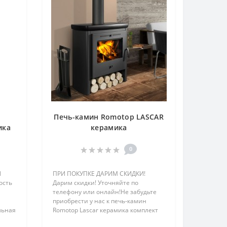
p
Печь-камин Romotop LASCAR
ика
керамика
0
N
ПРИ ПОКУПКЕ ДАРИМ СКИДКИ!
ость
Дарим скидки! Уточняйте по
телефону или онлайн!Не забудьте
приобрести у нас к печь-камин
льная
Romotop Lascar керамика комплект
дымоходов . И получите еще