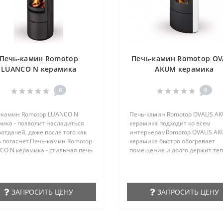
Печь-камин Romotop
Печь-камин Romotop OV
LUANCO N керамика
AKUM керамика
0
0
-камин Romotop LUANCO N
Печь-камин Romotop OVALIS A
ика - позволит насладиться
керамика подходит ко всем
отдачей, даже после того как
интерьерамRomotop OVALIS A
ь погаснет.Печь-камин Romotop
керамика быстро обогревает
CO N керамика - стильная печь
помещение и долго держит теп
дит почти для каждого
верхним комплектом аккумуля
рьераЭлегантная, изящная
(опция)Каминные печи «OVALI
а печи-камина LUANCO
AKUM» - это современная по
еально дополнит любой
дизайну, дровяная печь высок
ЗАПРОСИТЬ ЦЕНУ
ЗАПРОСИТЬ ЦЕНУ
рьер и дизайн. Отлично
эффективности сгорания, в
йдёт для скромной классики
модельном ряду ROMOTOP. Ма
трогого хай-тека. ..
огня в гармонии с эстетикой и
технологи..