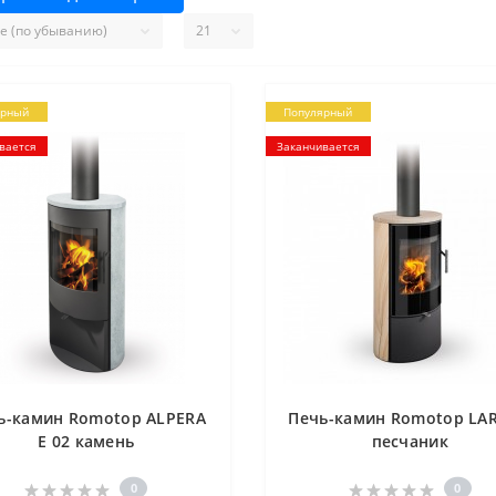
ярный
Популярный
вается
Заканчивается
ь-камин Romotop ALPERA
Печь-камин Romotop LA
E 02 камень
песчаник
0
0