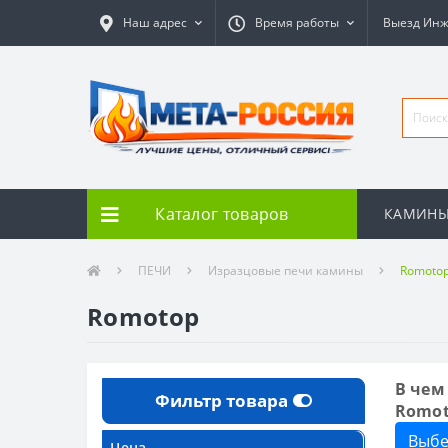
Наш адрес
Время работы
Выезд Ин
Каталог товаров
КАМИН
ПЕЧИ
Изразцовые печи камины
Romoto
Romotop
В чем
Фильтр товара
Romo
Выбе
Цена