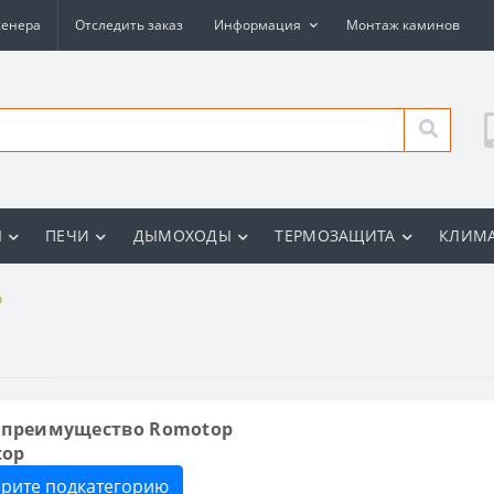
женера
Отследить заказ
Информация
Монтаж каминов
Ы
ПЕЧИ
ДЫМОХОДЫ
ТЕРМОЗАЩИТА
КЛИМА
p
 преимущество Romotop
top
рите подкатегорию