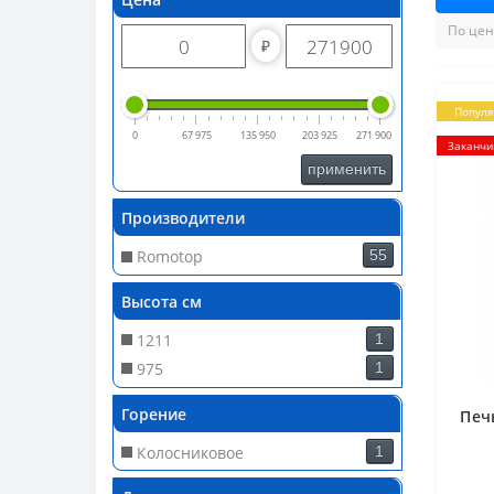
₽
Попул
0
67 975
135 950
203 925
271 900
Заканчи
применить
Производители
Romotop
55
Высота см
1211
1
975
1
Горение
Печ
Колосниковое
1