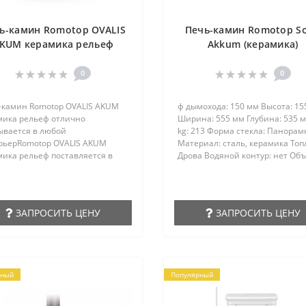
ь-камин Romotop OVALIS
Печь-камин Romotop So
KUM керамика рельеф
Akkum (керамика)
0
0
-камин Romotop OVALIS AKUM
ф дымохода: 150 мм Высота: 15
мика рельеф отлично
Ширина: 555 мм Глубина: 535 м
ывается в любой
kg: 213 Форма стекла: Панорам
рьерRomotop OVALIS AKUM
Материал: сталь, керамика Топ
мика рельеф поставляется в
Дрова Водяной контур: нет Об
анном видеКаминные печи
помещения: 180 м3 Открывани
IS AKUM» - это современная по
двери: боковое ..
йну, дровяная печь высокой
ктивности сгорания, в
ЗАПРОСИТЬ ЦЕНУ
ЗАПРОСИТЬ ЦЕНУ
льном ряду ROMOTOP. Магия
в гармонии с эстетикой и
ологиями. Привлекательная,
шная ..
рный
Популярный