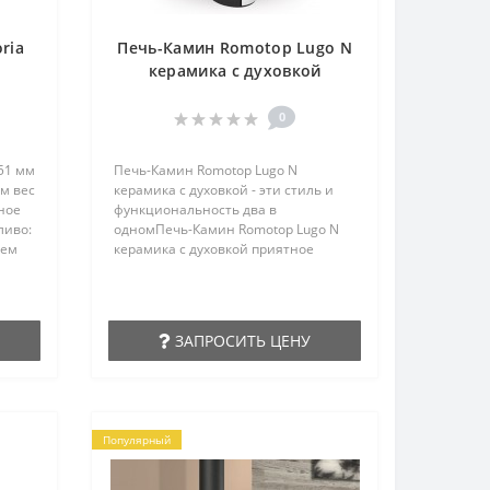
ria
Печь-Камин Romotop Lugo N
керамика с духовкой
0
51 мм
Печь-Камин Romotop Lugo N
м вес
керамика с духовкой - эти стиль и
ное
функциональность два в
ливо:
одномПечь-Камин Romotop Lugo N
ъем
керамика с духовкой приятное
е
времяпровождение у горящего огня
наряду с удивительными
кулинарными впечатлениями. Печь
камин с духовкой LUGO N является
ЗАПРОСИТЬ ЦЕНУ
новинкой 2021 года в модельном
ряду Romotop, это один из лучших
подарков современной
хозяйке.Име..
Популярный