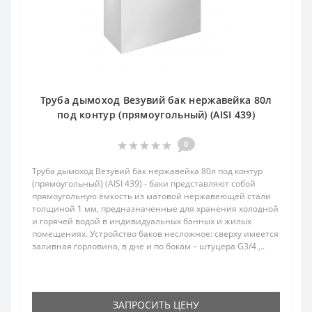
Труба дымоход Везувий бак нержавейка 80л
под контур (прямоугольный) (AISI 439)
0
Труба дымоход Везувий бак нержавейка 80л под контур
(прямоугольный) (AISI 439) - баки представляют собой
прямоугольную ёмкость из матовой нержавеющей стали
толщиной 1 мм, предназначенные для хранения холодной
и горячей водой в индивидуальных банных и жилых
помещениях. Устройство баков несложное: сверху имеется
заливная горловина, в дне и по бокам – штуцера G3/4 ,..
ЗАПРОСИТЬ ЦЕНУ