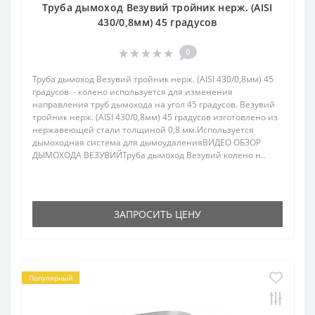
Труба дымоход Везувий тройник нерж. (AISI
430/0,8мм) 45 градусов
0
Труба дымоход Везувий тройник нерж. (AISI 430/0,8мм) 45
градусов - колено используется для изменения
направления труб дымохода на угол 45 градусов. Везувий
тройник нерж. (AISI 430/0,8мм) 45 градусов изготовлено из
нержавеющей стали толщиной 0,8 мм.Используется
дымоходная система для дымоудаленияВИДЕО ОБЗОР
ДЫМОХОДА ВЕЗУВИЙТруба дымоход Везувий колено н..
ЗАПРОСИТЬ ЦЕНУ
Популярный