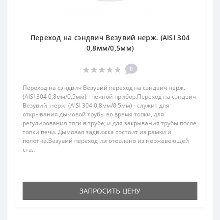
Переход на сэндвич Везувий нерж. (AISI 304
0,8мм/0,5мм)
0
Переход на сэндвич Везувий переход на сэндвич нерж.
(AISI 304 0,8мм/0,5мм) - печной прибор.Переход на сэндвич
Везувий нерж. (AISI 304 0,8мм/0,5мм) - служит для
открывания дымовой трубы во время топки, для
регулирования тяги в трубе; и для закрывания трубы после
топки печи. Дымовая задвижка состоит из рамки и
полотна.Везувий переход изготовлено из нержавеющей
ста..
ЗАПРОСИТЬ ЦЕНУ