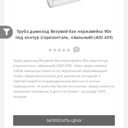
Труба дымоход Везувий бак нержавейка 90л
под контур (горизонталь, овальный) (AISI 439)
0
Труба дымоход Везувий бак нержавейка 90л под контур
(горизонталь, овальный) (AISI 439) - баки представляют
собой овальную ёмкость из зеркальной нержавеющей
стали, предназначенные для хранения холодной и
горячей водой в индивидуальных банных и жилых
помещениях. Устройство баков несложное: сверху имеется
заливная горловина, в дне и по бокам – штуцера G3/4 ,
посредс..
ЗАПРОСИТЬ ЦЕНУ