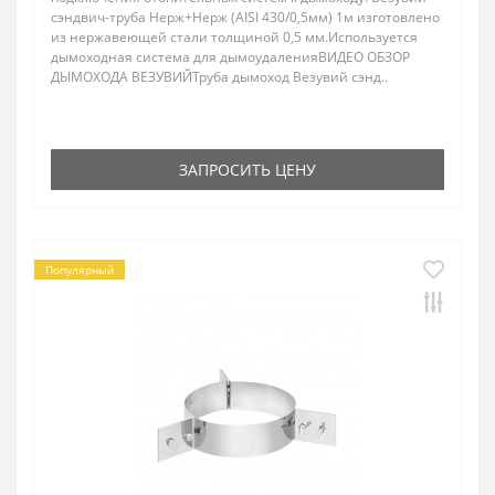
сэндвич-труба Нерж+Нерж (AISI 430/0,5мм) 1м изготовлено
из нержавеющей стали толщиной 0,5 мм.Используется
дымоходная система для дымоудаленияВИДЕО ОБЗОР
ДЫМОХОДА ВЕЗУВИЙТруба дымоход Везувий сэнд..
ЗАПРОСИТЬ ЦЕНУ
Популярный