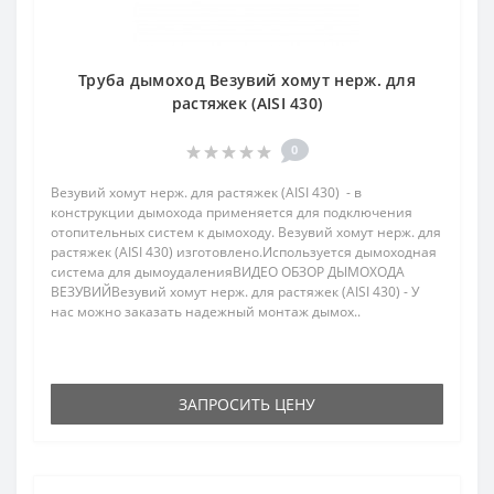
Труба дымоход Везувий хомут нерж. для
растяжек (AISI 430)
0
Везувий хомут нерж. для растяжек (AISI 430) - в
конструкции дымохода применяется для подключения
отопительных систем к дымоходу. Везувий хомут нерж. для
растяжек (AISI 430) изготовлено.Используется дымоходная
система для дымоудаленияВИДЕО ОБЗОР ДЫМОХОДА
ВЕЗУВИЙВезувий хомут нерж. для растяжек (AISI 430) - У
нас можно заказать надежный монтаж дымох..
ЗАПРОСИТЬ ЦЕНУ