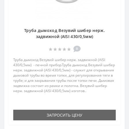
Труба дымоход Везувий шибер нерж.
задвижной (AISI 430/0,5мм)
0
Труба дымоход Везувий шибер нерж. задвижной (AISI
430/0,5мм) - печной прибор.Труба дымоход Везувий шибер
нерж. задвижной (AISI 430/0,5мм) - служит для открывания
дымовой трубы во время топки, для регулирования тяги в
трубе; и для закрывания трубы после топки печи. Дымовая
задвижка состоит из рамки и полотна. Везувий шибер
нерж. задвижной (AISI 430/0,5мм) изготов..
ЗАПРОСИТЬ ЦЕНУ