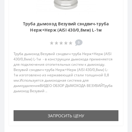
Труба дымоход Везувий сэндвич-труба
Нерж+Нерж (AISI 430/0,8мм) L-1м
0
Труба дымоход Везувий сэндвич-труба Нерж+Нерж (AISI
430/0,8мм) L-1м - в конструкции дымохода применяется
для подключения отопительных систем к дымоходу.
Везувий сэндвич-труба Нерж+Нерж (AISI 430/0,8мм) L-
1м изготовлено из нержавеющей стали толщиной 0,8
мм.Используется дымоходная система для
дымоудаленияВИДЕО ОБЗОР ДЫМОХОДА ВЕЗУВИЙТруба
дымоход Везувий ..
ЗАПРОСИТЬ ЦЕНУ