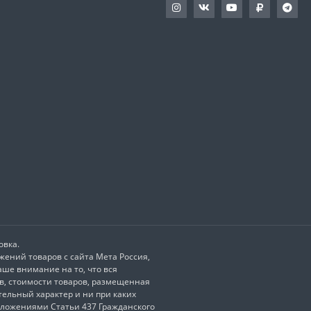
овка.
ений товаров с сайта Мета Россия,
ше внимание на то, что вся
в, стоимости товаров, размещенная
ельный характер и ни при каких
оложениями Статьи 437 Гражданского