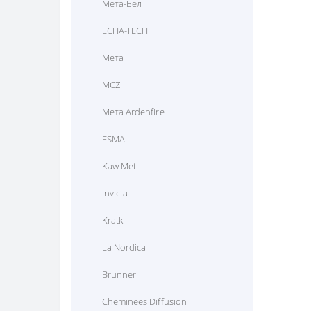
Мета-Бел
Везувий
ECHA-TECH
Мета
MCZ
Мета Ardenfire
ESMA
Kaw Met
Invicta
Kratki
La Nordica
Brunner
Cheminees Diffusion