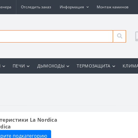
женера
Отследить заказ
Информация
Монтаж каминов
Ы
ПЕЧИ
ДЫМОХОДЫ
ТЕРМОЗАЩИТА
КЛИМА
теристики La Nordica
dica
рите подкатегорию