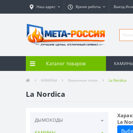
Наш адрес
Время работы
Выезд Ин
Каталог товаров
КАМИН
КАМИНЫ
Каминные топки
La Nordica
La Nordica
Харак
ДЫМОХОДЫ
La Nor
Выбе
КАМИНЫ
Дымоходы керамические