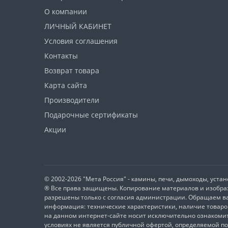
Tim Sistem
Romotop
О компании
Storch
Tim Sistem
Везувий
ЛИЧНЫЙ КАБИНЕТ
Deville
La Nordica
Условия соглашения
Мета
Invicta
Vermont
Контакты
Возврат товара
Kratki
Балезино
Карта сайта
LK
Производители
Eurokamin
Подарочные сертификаты
Акции
Этна
MBS
ABX
© 2002-2026 "Мета Россия" - камины, печи, дымоходы, устан
® Все права защищены. Копирование материалов и изображ
КДМ
разрешены только с согласия администрации. Обращаем ва
информация: технические характеристики, наличие товаро
EcoStove
на данном интернет-сайте носит исключительно ознакомит
условиях не является публичной офертой, определяемой п