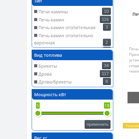
Тип
180
4
Печи-камины
10
186
3
Пе
Печь-камин
116
195
1
Печь-камин отопительная
3
200
29
Печь-камин отопительно
206
10
варочная
2
210
1
Печь
Печь-камин чугунная
1
215
1
Приз
Вид топлива
Чугунная печь
1
уста
220
6
Брикеты
34
созд
229
2
темп
Дрова
117
232
3
ПК-0
Дрова/брикеты
8
особо
235
3
Наиб
238
5
учас
Мощность кВт
нерж
240
3
Печь 
5
18
244
3
расс
разм
260
3
применить
300
1
Популя
303
3
Вес кг