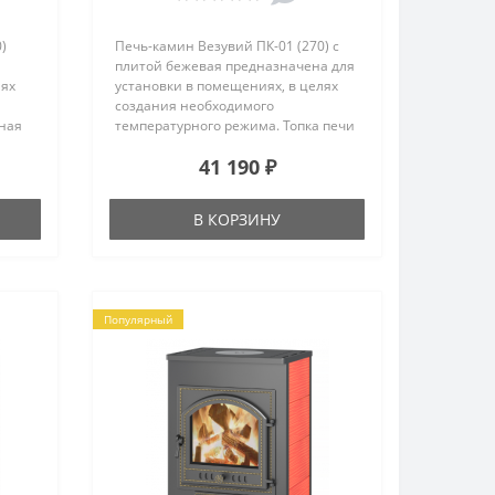
)
Печь-камин Везувий ПК-01 (270) с
плитой бежевая предназначена для
лях
установки в помещениях, в целях
создания необходимого
ная
температурного режима. Топка печи
а из
изготовлена из конструкционной
41 190 ₽
ована
стали, футерована
легкозаменяемым
высококачественным
В КОРЗИНУ
шамотом. Печь-камин может
270)
работать в двух режимах:-
ена
экономичный – тление дров,-
интенсивный – в основном
используют при ра..
Популярный