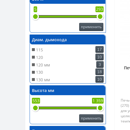
315
6
5
293
318
1
430
1
444
2
применить
530
1
70
1
Диам. дымохода
115
17
120
10
120 мм
3
Пе
130
18
130 мм
10
150
40
Высота мм
150 мм
21
553
1 359
Печь
160 мм
1
(270
200
1
для у
целя
применить
темп
изго