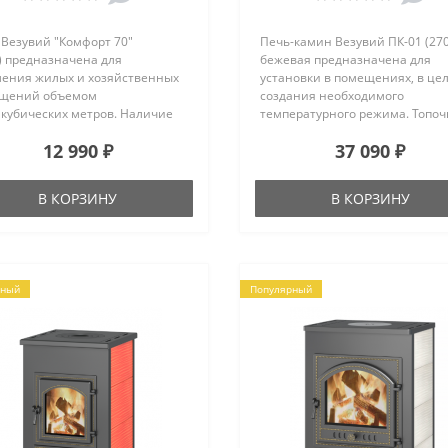
 Везувий "Комфорт 70"
Печь-камин Везувий ПК-01 (270
) предназначена для
бежевая предназначена для
ления жилых и хозяйственных
установки в помещениях, в це
щений объемом
создания необходимого
 кубических метров. Наличие
температурного режима. Топоч
оковых поверхностях печи
часть печь-камина изготовлен
12 990 ₽
37 090 ₽
иальных воздухозаборников,
конструкционной стали, футер
печивающих естественную
легкозаменяемым
екцию воздушных потоков,
высококачественным
В КОРЗИНУ
В КОРЗИНУ
ляет быстро прогреть воздух в
шамотом. Особенности и
ливаемом помещении. К тому
преимущества Везувий ПК-01 (
а счет наличия воздухозаборн..
бежевая:Печь-камин изготовл
из высококачественной к..
рный
Популярный