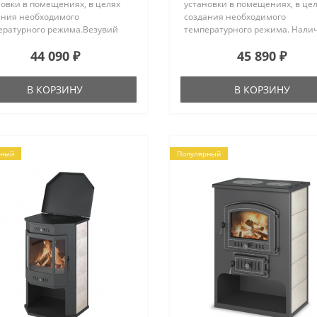
новки в помещениях, в целях
установки в помещениях, в це
ания необходимого
создания необходимого
ературного режима.Везувий
температурного режима. Нали
5 Призматик изготовлена из
чугунной варочной поверхнос
44 090 ₽
45 890 ₽
 прочной стали марки 09Г2С.
позволяет приготовить или
олее термонагруженные
разогреть пищу. Печь изготов
тки выполнены из
из конструкционной стали,
В КОРЗИНУ
В КОРЗИНУ
авеющей стали марки AISI 430.
футерована легкозаменяемым
работает на дровах и
высококачественным
читана на пристенное
шамотом. Печь-камин может
ещение.Топка камин..
работать в двух р..
рный
Популярный