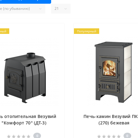
рный
Популярный
ь отопительная Везувий
Печь-камин Везувий ПК
"Комфорт 70" (ДТ-3)
(270) бежевая
0
0