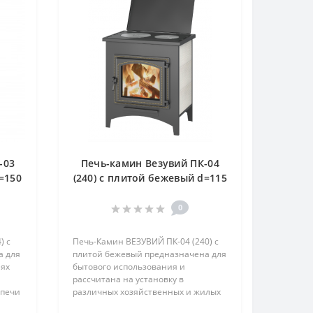
-03
Печь-камин Везувий ПК-04
=150
(240) с плитой бежевый d=115
0
) с
Печь-Камин ВЕЗУВИЙ ПК-04 (240) с
а для
плитой бежевый предназначена для
лях
бытового использования и
рассчитана на установку в
 печи
различных хозяйственных и жилых
ой
помещениях.Печь-камин