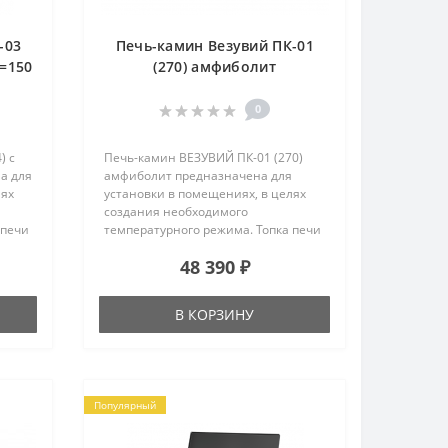
-03
Печь-камин Везувий ПК-01
d=150
(270) амфиболит
0
) с
Печь-камин ВЕЗУВИЙ ПК-01 (270)
а для
амфиболит предназначена для
лях
установки в помещениях, в целях
создания необходимого
 печи
температурного режима. Топка печи
ой
изготовлена из конструкционной
48 390 ₽
стали, футерована
легкозаменяемым
высококачественным
В КОРЗИНУ
шамотом. Особенности и
преимущества Везувий ПК-01 (270)
амфиболит:Печь-камин
изготовлена из
высококачественной
Популярный
конструкционн..