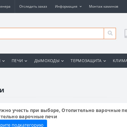
женера
Отследить заказ
Информация
Монтаж каминов
Ы
ПЕЧИ
ДЫМОХОДЫ
ТЕРМОЗАЩИТА
КЛИМА
чи
ужно учесть при выборе, Отопительно варочные п
тельно варочные печи
рите подкатегорию