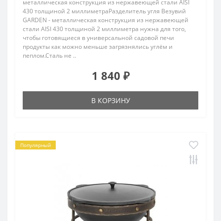
металлическая конструкция из нержавеющей стали AISI
430 толщиной 2 миллиметраРазделитель угля Везувий
GARDEN - металлическая конструкция из нержавеющей
стали AISI 430 толщиной 2 миллиметра нужна для того,
чтобы готовящиеся в универсальной садовой печи
продукты как можно меньше загрязнялись углём и
пеплом.Сталь не ..
1 840 ₽
В КОРЗИНУ
Популярный