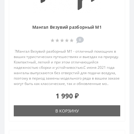
Мангал Везувий разборный М1
0
?Мангал Везувий разборный М1 - отличный помощник в
ваших туристических путешествиях и выездах на природу.
Компактный, легкий и при этом отличающийся
надежностью сборки и устойчивостью.С июня 2021 года
мангалы выпускаются без отверстий для подачи воздуха,
поэтому в период замены модельного ряда в вашем заказе
могут быть как классические, так и обновленные мо..
1 990 ₽
В КОРЗИНУ