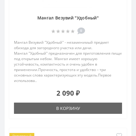
Мангал Везувий "Удобный"
0
Мангал Везувий "Удобный" - незаменимый предмет
обихода для загородного участка или дачи.
Мангал "Удобный" предназначен для приготовления пищи
под открытым небом. Мангал имеет хорошую
устойчивость, компактность и очень удобен в
применении.Прочность, простота и удобство – три
основных слова характеризующих эту модель.Первое
использова..
2 090 ₽
В КОРЗИНУ
Популярный