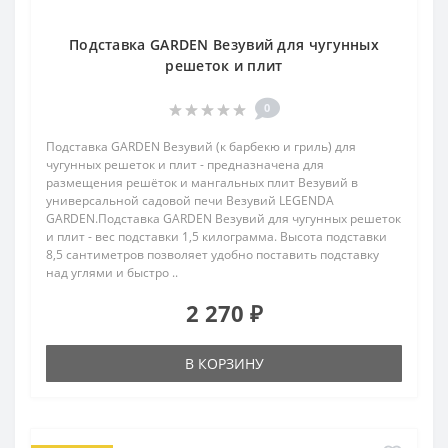
Подставка GARDEN Везувий для чугунных
решеток и плит
0
Подставка GARDEN Везувий (к барбекю и гриль) для
чугунных решеток и плит - предназначена для
размещения решёток и мангальных плит Везувий в
универсальной садовой печи Везувий LEGENDA
GARDEN.Подставка GARDEN Везувий для чугунных решеток
и плит - вес подставки 1,5 килограмма. Высота подставки
8,5 сантиметров позволяет удобно поставить подставку
над углями и быстро ..
2 270 ₽
В КОРЗИНУ