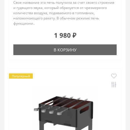
Свое название эта печь получила за счет своего строения
и гудящего звука, который образуется от чрезмерного
количества воздуха, подаваемого в топливник,
напоминающего ракету. В обычном режиме печь
функциони..
1 980 ₽
В КОРЗИНУ
Популярный