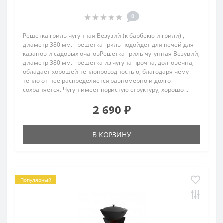
0
Решетка гриль чугунная Везувий (к барбекю и грили) ,
диаметр 380 мм. - решетка гриль подойдет для печей для
казанов и садовых очаговРешетка гриль чугунная Везувий,
диаметр 380 мм. - решетка из чугуна прочна, долговечна,
обладает хорошей теплопроводностью, благодаря чему
тепло от нее распределяется равномерно и долго
сохраняется. Чугун имеет пористую структуру, хорошо ..
2 690 ₽
В КОРЗИНУ
Популярный