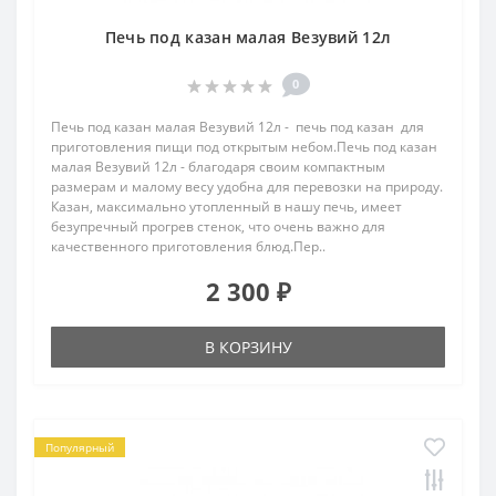
Печь под казан малая Везувий 12л
0
Печь под казан малая Везувий 12л - печь под казан для
приготовления пищи под открытым небом.Печь под казан
малая Везувий 12л - благодаря своим компактным
размерам и малому весу удобна для перевозки на природу.
Казан, максимально утопленный в нашу печь, имеет
безупречный прогрев стенок, что очень важно для
качественного приготовления блюд.Пер..
2 300 ₽
В КОРЗИНУ
Популярный