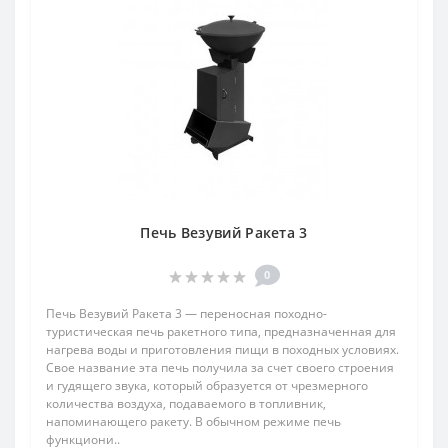
Печь Везувий Ракета 3
0
Печь Везувий Ракета 3 — переносная походно-
туристическая печь ракетного типа, предназначенная для
нагрева воды и приготовления пищи в походных условиях.
Свое название эта печь получила за счет своего строения
и гудящего звука, который образуется от чрезмерного
количества воздуха, подаваемого в топливник,
напоминающего ракету. В обычном режиме печь
функциони..