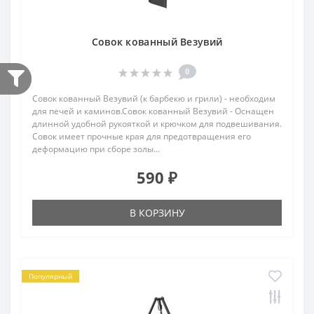
Совок кованный Везувий
0
Совок кованный Везувий (к барбекю и грили) - необходим
для печей и каминов.Совок кованный Везувий - Оснащен
длинной удобной рукояткой и крючком для подвешивания.
Совок имеет прочные края для предотвращения его
деформацию при сборе золы...
590 ₽
В КОРЗИНУ
Популярный