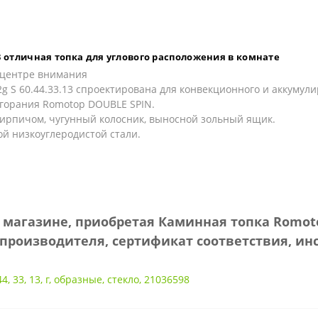
13 отличная топка для углового расположения в комнате
 в центре внимания
2g S 60.44.33.13 спроектирована для конвекционного и аккумул
сгорания Romotop DOUBLE SPIN.
ирпичом, чугунный колосник, выносной зольный ящик.
й низкоуглеродистой стали.
агазине, приобретая Каминная топка Romotop H
производителя, сертификат соответствия, ин
44
,
33
,
13
,
г
,
образные
,
стекло
,
21036598