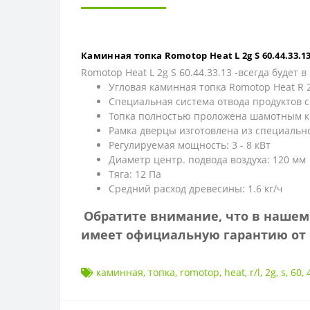
Каминная топка Romotop Heat L 2g S 60.44.33.
Romotop Heat L 2g S 60.44.33.13 -всегда будет
Угловая каминная топка Romotop Heat R 
Специальная система отвода продуктов 
Топка полностью проложена шамотным к
Рамка дверцы изготовлена из специально
Регулируемая мощность: 3 - 8 кВт
Диаметр центр. подвода воздуха: 120 мм
Тяга: 12 Пa
Средний расход древесины: 1.6 кг/ч
Обратите внимание, что в нашем м
имеет официальную гарантию от 
каминная
,
топка
,
romotop
,
heat
,
r/l
,
2g
,
s
,
60
,