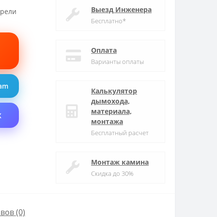
Выезд Инженера
трели
Бесплатно*
Оплата
Варианты оплаты
ram
Калькулятор
дымохода,
материала,
X
монтажа
Бесплатный расчет
Монтаж камина
Скидка до 30%
вов (0)