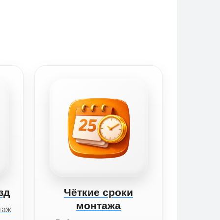
зд
Чёткие сроки
монтажа
таж