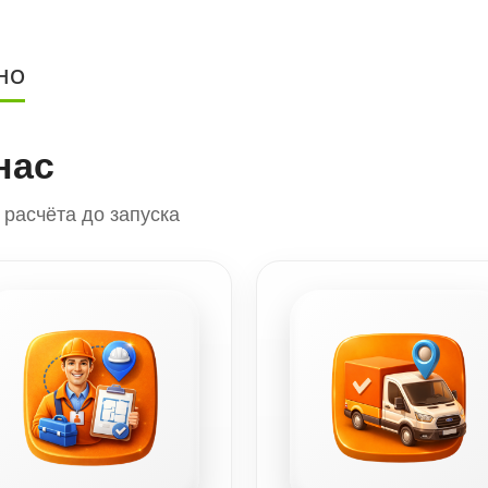
НО
нас
расчёта до запуска