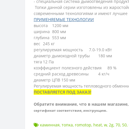
- специальная система дымоотведения продук
Топки данной серии изготовлены из жаростой
современными технологиями и имеют лучшее 
ПРИМЕНЯЕМЫЕ ТЕХНОЛОГИИ
высота
1200 мм
ширина
800 мм
глубина
553 мм
вес
245 кг
регулируемая мощность
7.0-19.0 кВт
диаметр дымоходной трубы
180 мм
тяга
12 Па
коэффициент полезного действия
89 %
средний расход древесины
4 кг/ч
диаметр ЦПВ
150 мм
Регулируемая мощность тепловодного обменн
ПОСТАВЛЯЕТСЯ ПОД ЗАКАЗ!
Обратите внимание, что в нашем магазине,
сертификат соответствия, инструкцию.
каминная
,
топка
,
romotop
,
heat
,
w
,
2g
,
70
,
50
,