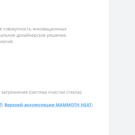
бе совокупность инновационных
нальное дизайнерское решение.
ологий.
 загрязнения (система очистки стекла);
T
;
Верхней аккумуляции MAMMOTH HEAT
;