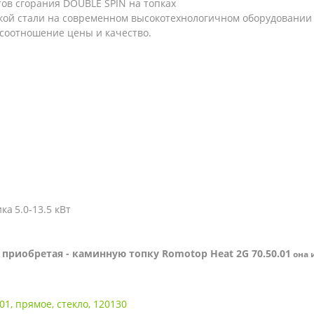
тов сгорания DOUBLE SPIN на топках
кой стали на современном высокотехнологичном оборудовании
соотношение цены и качество.
ика
5.0-13.5 кВт
 приобретая - каминную топку Romotop Heat 2G
70.50.01
она 
01
,
прямое
,
стекло
,
120130