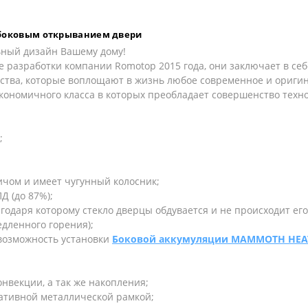
с боковым открыванием двери
ьный дизайн Вашему дому!
 разработки компании Romotop 2015 года, они заключает в се
ества, которые воплощают в жизнь любое современное и ориги
экономичного класса в которых преобладает совершенство техн
;
чом и имеет чугунный колосник;
Д (до 87%);
агодаря которому стекло дверцы обдувается и не происходит его
едленного горения);
возможность установки
Боковой аккумуляции MAMMOTH HEA
нвекции, а так же накопления;
ративной металлической рамкой;