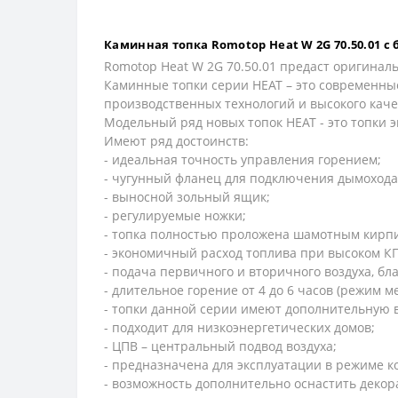
Каминная топка Romotop Heat W 2G 70.50.01 
Romotop Heat W 2G 70.50.01 предаст оригинал
Каминные топки серии HEAT – это современные
производственных технологий и высокого кач
Модельный ряд новых топок HEAT - это топки 
Имеют ряд достоинств:
- идеальная точность управления горением;
- чугунный фланец для подключения дымохода
- выносной зольный ящик;
- регулируемые ножки;
- топка полностью проложена шамотным кирпи
- экономичный расход топлива при высоком КП
- подача первичного и вторичного воздуха, бл
- длительное горение от 4 до 6 часов (режим м
- топки данной серии имеют дополнительную 
- подходит для низкоэнергетических домов;
- ЦПВ – центральный подвод воздуха;
- предназначена для эксплуатации в режиме ко
- возможность дополнительно оснастить деко