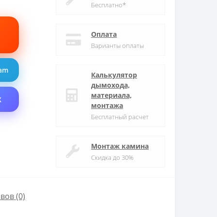
Бесплатно*
Оплата
Варианты оплаты
ram
Калькулятор
дымохода,
материала,
X
монтажа
Бесплатный расчет
Монтаж камина
Скидка до 30%
вов (0)