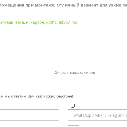
 помещения при монтаже. Отличный вариант для узких ме
льтовая
,
вата
,
и
,
картон
,
600°c
,
69367-m3
Для установки каминов
м и мы ответим Вам как можно быстрее!