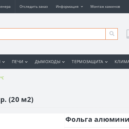
женера
Отследить заказ
Информация
Монтаж каминов
Ы
ПЕЧИ
ДЫМОХОДЫ
ТЕРМОЗАЩИТА
КЛИМА
0°C
. (20 м2)
Фольга алюминие