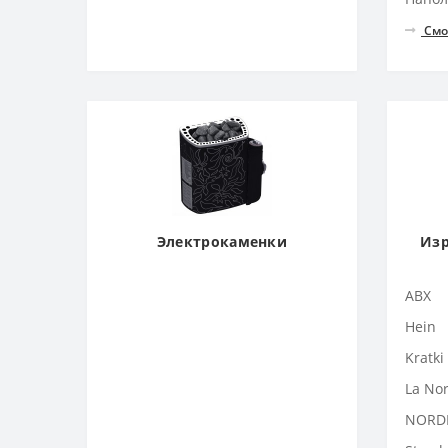
Смо
Электрокаменки
Изр
ABX
Hein
Kratki
La No
NORD