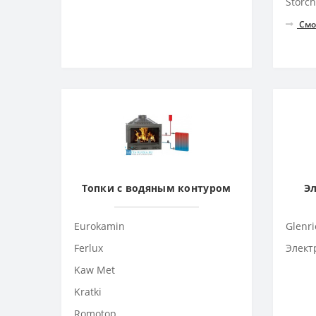
Storch
Смо
Топки с водяным контуром
Э
Eurokamin
Glenri
Ferlux
Элект
Kaw Met
Kratki
Romotop