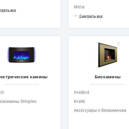
Мета
треть все
Смотреть все
лектрические камины
Биокамины
ch
FireBird
рокамины Dimplex
Kratki
Аксессуары к биокаминам