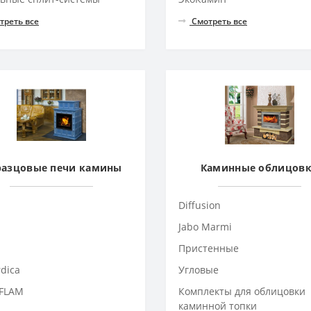
треть все
Смотреть все
азцовые печи камины
Каминные облицов
Diffusion
Jabo Marmi
Пристенные
rdica
Угловые
FLAM
Комплекты для облицовки
каминной топки