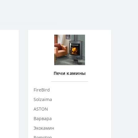
Печи камины
FireBird
Solzaima
ASTON
Варвара
Экокамин
Romotop