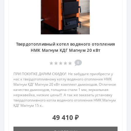
Твердотопливный котел водяного отопления
НМК Магнум КДГ Магнум 20 кВт
0
ПРИ ПОКУПКЕ ДАРИМ СКИДКУ! Не забудьте приобрести у
нас к твердотопливному котлу водяного отопления НМК
Магнум КДГ Магнум 20 кВт комплект дымоходов. Отличное
качество дымоходов, толщина стали 1 мм, зеркальная
нержавейка, низкие цены!!! А так же заказать установку
твердотопливного котла водяного отопления НМК Магнум
КДГ Магнум 15 к..
49 410 ₽