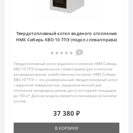
Твердотопливный котел водяного отопления
НМК Сибирь КВО 10 ТПЭ (подкл.слева/справа)
0
Твердотопливный котел водяного отопления НМК Сибирь
КВО 10 ТПЭ (подключение слева/справа) для отопления
загородных домов, хозяйственных построек. НМК Сибирь
КВО 10 ТПЭ — это универсальный твердотопливный котел
с варочной поверхностью, предназначенный для
отопления загородных домов, дач и коттеджей площадью
до 100 м². Данная модель является «пионером» в линейке
котлов..
37 380 ₽
В КОРЗИНУ