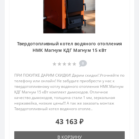
Твердотопливный котел водяного отопления
НМК Магнум КДГ Магнум 15 кВт
0
ПРИ ПОКУПКЕ ДАРИМ СКИДКИ! Дарим скидки! Уточняйте по
телефону или онлайн! Не забудьте приобрести у нас к
твердотопливному котлу водяного отопления НМК Магнум
КДГ Магнум 15 кВт комплект дымоходов. Отличное
качество дымоходов, толщина стали 1 мм, зеркальная
нержавейка, низкие цены!!! А так же заказать монтаж
Твердотопливный котел водяного отопле..
43 163 ₽
В КОРЗИНУ