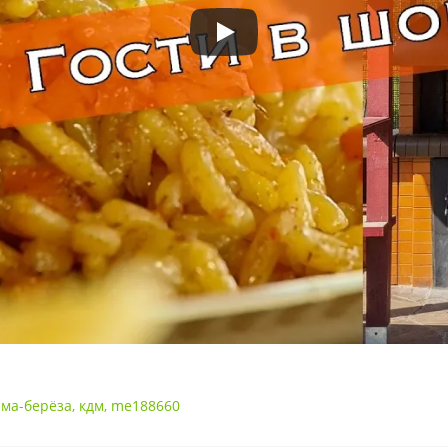
рма-берёза
,
кдм
,
me188660