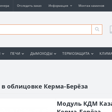
женера
Отследить заказ
Информация
Монтаж каминов
Ы
ПЕЧИ
ДЫМОХОДЫ
ТЕРМОЗАЩИТА
КЛИМА
в облицовке Керма-Берёза
Модуль КДМ Каз
Керма-Берёза