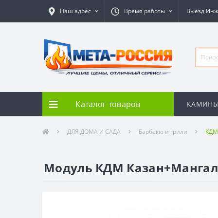
Наш адрес
Время работы
Выезд Ин
Каталог товаров
КАМИН
ДЛЯ ДОМА И САДА
Барбекю и грили
КДМ
Модуль КДМ Казан+Мангал 