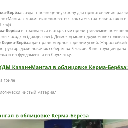
ма-Берёза
создаст полноценную зону для приготовления разл
зан+Мангал» может использоваться как самостоятельно, так и в
Шкаф)
ма-Берёза
встраивается в открытые проветриваемые помещения
ых осадков (дождь, снег). Дымоход может доукомплектовывать
 Керма-Берёза
даёт равномерное горение углей. Жаростойкий 
структор, даже новичок соберёт за 5 часов. В инструкции дана
ка и на фундамент, и на брусчатку.
ДМ Казан+Мангал в облицовке Керма-Берёза:
а гриле
ологически чистый материал
нгал в облицовке Керма-Берёза