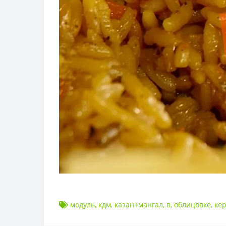
модуль
,
кдм
,
казан+мангал
,
в
,
облицовке
,
ке