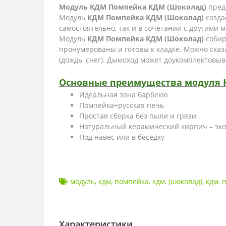
Модуль КДМ Помпейка КДМ (Шоколад)
предн
Модуль
КДМ Помпейка КДМ (Шоколад)
созда
самостоятельно, так и в сочетании с другими 
Модуль
КДМ Помпейка КДМ (Шоколад)
собир
пронумерованы и готовы к кладке. Можно сказ
(дождь, снег). Дымоход может доукомплектовыв
Основные преимущества модуля 
Идеальная зона барбекю
Помпейка+русская печь
Простая сборка без пыли и грязи
Натуральный керамический кирпич – эк
Под навес или в беседку
модуль
,
кдм
,
помпейка
,
кдм
,
(шоколад)
,
кдм
,
Характеристики