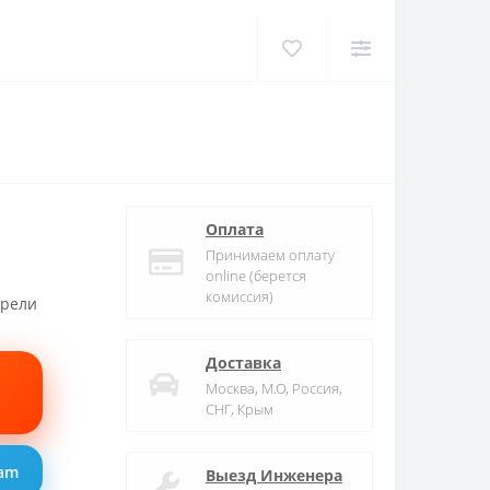
Оплата
Принимаем оплату
online (берется
комиссия)
трели
Доставка
Москва, М.О, Россия,
СНГ, Крым
ram
Выезд Инженера