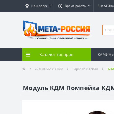
Наш адрес
Время работы
Выезд Ин
Каталог товаров
КАМИН
ДЛЯ ДОМА И САДА
Барбекю и грили
КДМ
Модуль КДМ Помпейка КДМ