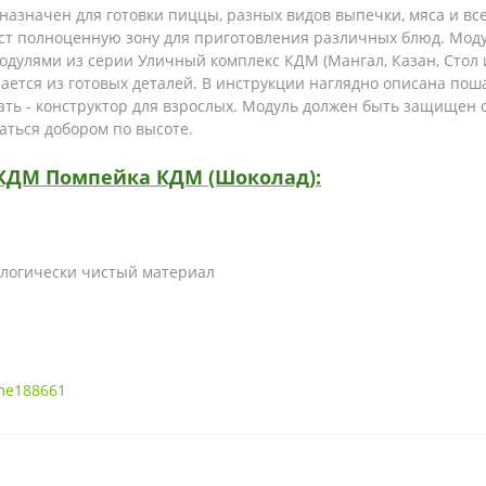
азначен для готовки пиццы, разных видов выпечки, мяса и все
ст полноценную зону для приготовления различных блюд. Моду
модулями из серии Уличный комплекс КДМ (Мангал, Казан, Стол и
ается из готовых деталей. В инструкции наглядно описана поша
ать - конструктор для взрослых. Модуль должен быть защищен
аться добором по высоте.
КДМ Помпейка КДМ (Шоколад):
ологически чистый материал
me188661