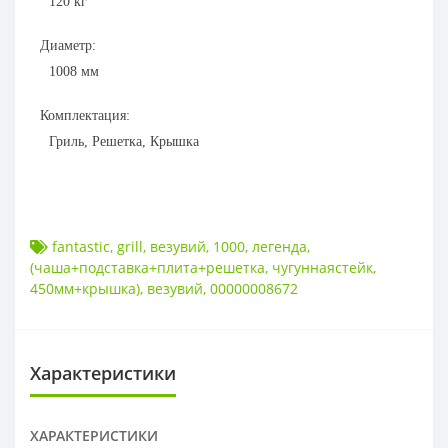
120
кг
Диаметр:
1008
мм
Комплектация:
Гриль, Решетка, Крышка
fantastic
,
grill
,
везувий
,
1000
,
легенда
,
(чаша+подставка+плита+решетка
,
чугуннаястейк
,
450мм+крышка)
,
везувий
,
00000008672
Характеристики
ХАРАКТЕРИСТИКИ