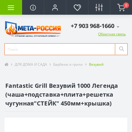
0
+7 903 968-1660
Обратная связь
ДЛЯ ДОМА И САДА
Барбекю и грили
Везувий
Fantastic Grill Везувий 1000 Легенда
(чаша+подставка+плита+решетка
чугунная"СТЕЙК" 450мм+крышка)