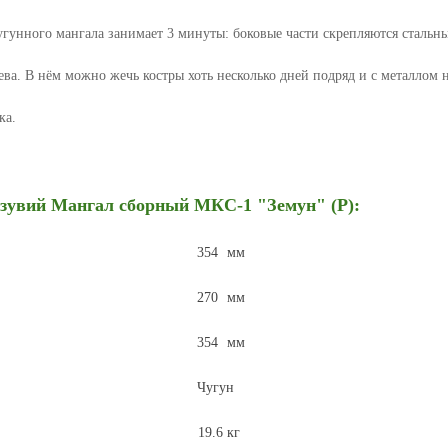
чугунного мангала занимает 3 минуты: боковые части скрепляются стальн
ева. В нём можно жечь костры хоть несколько дней подряд и с металлом 
ка.
езувий
Мангал сборный МКС-1 "Земун" (Р)
:
354
мм
270
мм
354
мм
Чугун
19.6
кг