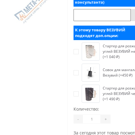
консультанта)
К этому товару ВЕЗУВИЙ
подходят доп.опции:
Стартер для розж
углей ВЕЗУВИЙ н
(+1 040 ₽)
Совок для мангал
Везувий (+450 ₽)
Стартер для розж
углей ВЕЗУВИЙ ч
(+1 490 ₽)
Количество:
-
+
За сегодня этот товар посмо