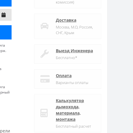
комиссия)
Доставка
Москва, М.О, Россия,
СНГ, Крым
ига
Выезд Инженера
ерж.
Бесплатно*
а
Оплата
Варианты оплаты
ига
ерный
Калькулятор
дымохода,
материала,
монтажа
Бесплатный расчет
трели