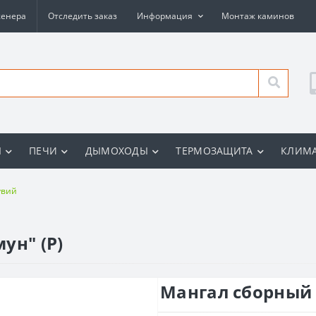
женера
Отследить заказ
Информация
Монтаж каминов
Ы
ПЕЧИ
ДЫМОХОДЫ
ТЕРМОЗАЩИТА
КЛИМА
увий
ун" (Р)
Мангал сборный 