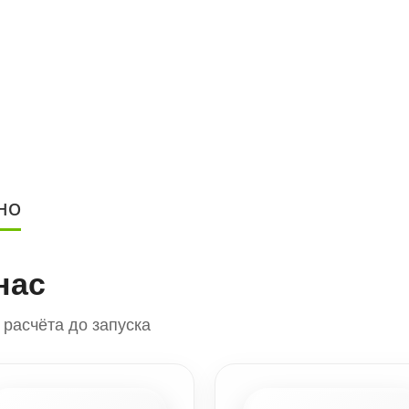
НО
нас
расчёта до запуска