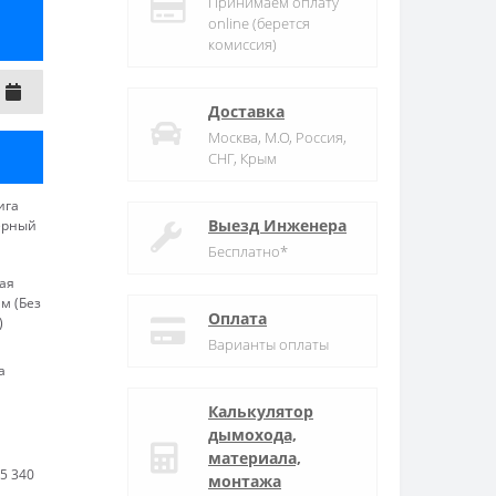
Принимаем оплату
online (берется
комиссия)
Доставка
Москва, М.О, Россия,
СНГ, Крым
ига
Выезд Инженера
ерный
Бесплатно*
ая
м (Без
Оплата
)
Варианты оплаты
а
Калькулятор
дымохода,
я
материала,
5 340
монтажа