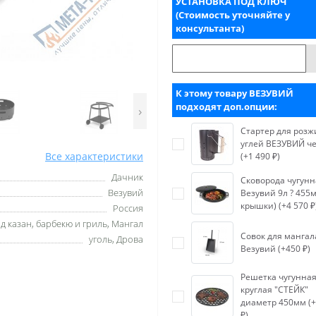
УСТАНОВКА ПОД КЛЮЧ
(Стоимость уточняйте у
консультанта)
К этому товару ВЕЗУВИЙ
подходят доп.опции:
›
Стартер для розж
углей ВЕЗУВИЙ ч
Все характеристики
(+1 490 ₽)
Дачник
Сковорода чугунн
Везувий
Везувий 9л ? 455м
крышки) (+4 570 ₽
Россия
д казан, барбекю и гриль, Мангал
Совок для мангал
уголь, Дрова
Везувий (+450 ₽)
Решетка чугунна
круглая "СТЕЙК"
диаметр 450мм (+
₽)