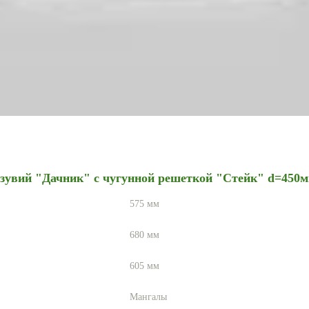
зувий "Дачник" с чугунной решеткой "Стейк" d=450м
575
мм
680
мм
605
мм
Мангалы