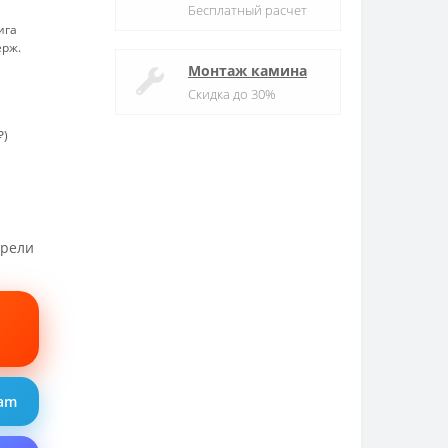
Бесплатный расчет
ига
ерж.
Монтаж камина
Скидка до 30%
₽)
трели
ram