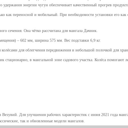
го удержания энергии чугун обеспечивает качественный прогрев продук
ько как переносной и мобильный. При необходимости установки его как
ого сечения. Она чётко рассчитана для мангала Дачник.
мещения) – 602 мм, ширина 575 мм. Вес подставки 6,9 кг.
я колёсами для облегчения передвижения и небольшой полочкой для хран
к стационарно, в мангальной зоне садового участка. Колёса помогают ле
 Везувий. Для улучшения рабочих характеристик с июня 2021 года манга
ассические, так и обновленные модели мангалов.