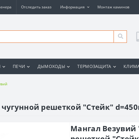
женера
Отследить заказ
Информация
Монтаж каминов
Ы
ПЕЧИ
ДЫМОХОДЫ
ТЕРМОЗАЩИТА
КЛИМА
увий
 чугунной решеткой "Стейк" d=45
Мангал Везувий 
решеткой "Стейк