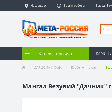
Наш адрес
Время работы
Выезд Ин
Каталог товаров
КАМИН
ДЛЯ ДОМА И САДА
Барбекю и грили
Вез
Мангал Везувий "Дачник" с