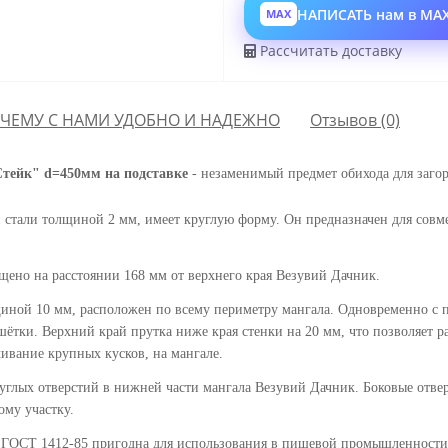
НАПИСАТЬ нам в MA
MAX
Рассчитать доставку
ЧЕМУ С НАМИ УДОБНО И НАДЕЖНО
Отзывов (0)
Стейк" d=450мм на подставке
- незаменимый предмет обихода для загор
 стали толщиной 2 мм, имеет круглую форму. Он предназначен для совм
щено на расстоянии 168 мм от верхнего края Везувий Дачник.
щиной 10 мм, расположен по всему периметру мангала. Одновременно с 
ётки. Верхний край прутка ниже края стенки на 20 мм, что позволяет ра
чивание крупных кусков, на мангале.
руглых отверстий в нижней части мангала Везувий Дачник. Боковые отве
ому участку.
ГОСТ 1412-85 пригодна для использования в пищевой промышленности, п