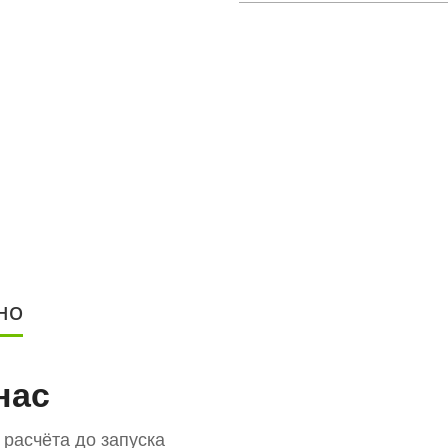
НО
нас
расчёта до запуска