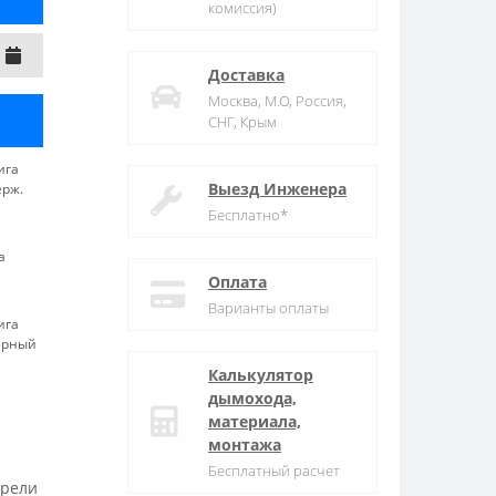
комиссия)
Доставка
Москва, М.О, Россия,
СНГ, Крым
ига
Выезд Инженера
ерж.
Бесплатно*
а
Оплата
Варианты оплаты
ига
ерный
Калькулятор
дымохода,
материала,
монтажа
Бесплатный расчет
трели