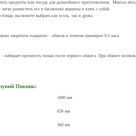
стить продукты или посуду для дальнейшего приготовления. Мангал абс
 легко разместить его в багажнике машины и взять с собой.
я блюда, вы можете
выбрать как уголь, так и дрова.
имо закрепить покрытие – обжечь в течение примерно 0,5 часа.
 – набирает прочность только после первого обжига. При обжиге возмож
зувий Пикник
:
1000
мм
650
мм
360
мм