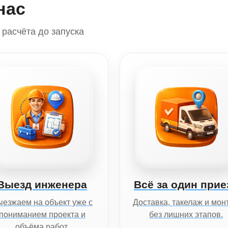
нас
расчёта до запуска
Выезд инженера
Всё за один прие
езжаем на объект уже с
Доставка, такелаж и мон
пониманием проекта и
без лишних этапов.
объёма работ.