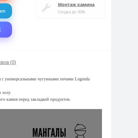
Монтаж камина
ram
Скидка до 30%
X
вов (0)
ты с универсальными чугунными печами Legenda
 золу.
того камня перед закладкой продуктов.