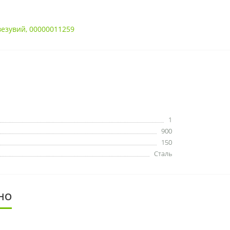
везувий
,
00000011259
1
900
150
Сталь
НО