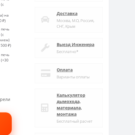
(с
Доставка
а) на
Москва, М.О, Россия,
0 ₽)
СНГ, Крым
 печь
(с
нием)
Выезд Инженера
 500 ₽)
Бесплатно*
 печь
(+30
Оплата
Варианты оплаты
Калькулятор
трели
дымохода,
материала,
монтажа
Бесплатный расчет