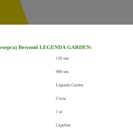
кочерга) Везувий LEGENDA GARDEN:
150
мм
900
мм
Legenda Garden
Сталь
1
кг
Скребок