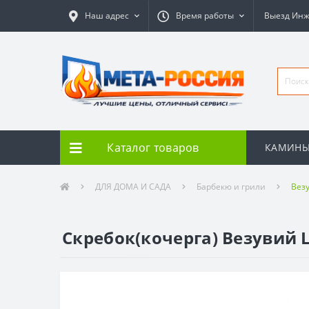
Наш адрес
Время работы
Выезд Ин
Каталог товаров
КАМИН
ДЛЯ ДОМА И САДА
Барбекю и грили
Вез
Скребок(кочерга) Везувий