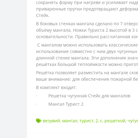
сохранять форму при нагреве и усиливает на
приваренные прутки предотвращают деформаци
Стейк.
В боковых стенках мангала сделано по 7 отве
объёму мангала. Ножки Туриста 2 высотой в 3 
основательности. Правильно рассчитанная кон
С мангалом можно использовать классические
использование совместно с ним двух чугунных
длинной стенке мангала. Эти дополнения зна
решётках большой теплоёмкости можно пригот
Решётка позволяет разместить на мангале ско
ваше внимание: для обеспечения пожарной бе
В комплект входит:
· Решетка чугунная Стейк для мангалов
· Мангал Турист 2
везувий
,
мангал
,
турист
,
2
,
с
,
решеткой
,
чугу