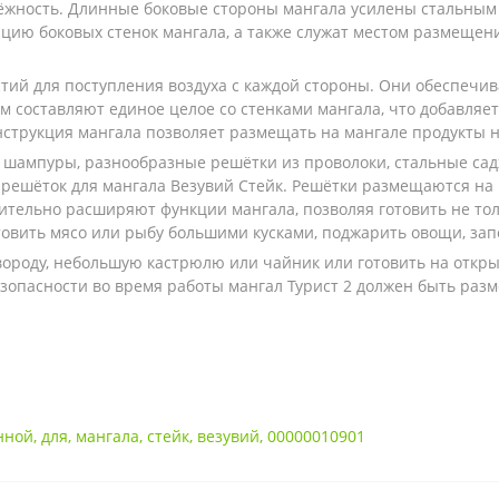
дёжность. Длинные боковые стороны мангала усилены стальным
ю боковых стенок мангала, а также служат местом размещени
рстий для поступления воздуха с каждой стороны. Они обеспеч
см составляют единое целое со стенками мангала, что добавляе
струкция мангала позволяет размещать на мангале продукты на
 шампуры, разнообразные решётки из проволоки, стальные сад
 решёток для мангала Везувий Стейк. Решётки размещаются на
чительно расширяют функции мангала, позволяя готовить не т
овить мясо или рыбу большими кусками, поджарить овощи, запе
вороду, небольшую кастрюлю или чайник или готовить на откр
зопасности во время работы мангал Турист 2 должен быть раз
нной
,
для
,
мангала
,
стейк
,
везувий
,
00000010901