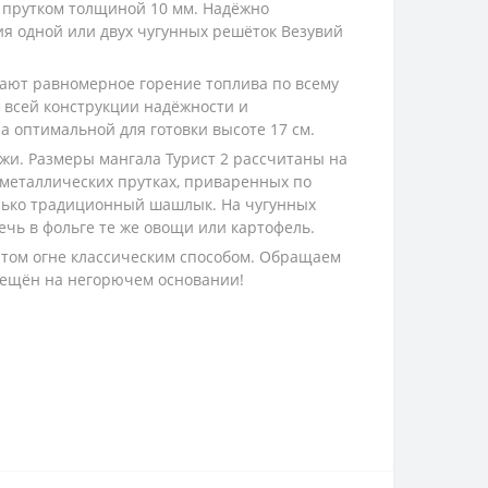
 прутком толщиной 10 мм. Надёжно
я одной или двух чугунных решёток Везувий
ивают равномерное горение топлива по всему
т всей конструкции надёжности и
 оптимальной для готовки высоте 17 см.
жи. Размеры мангала Турист 2 рассчитаны на
 металлических прутках, приваренных по
олько традиционный шашлык. На чугунных
чь в фольге те же овощи или картофель.
ытом огне классическим способом. Обращаем
мещён на негорючем основании!