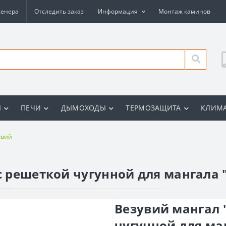
женера
Отследить заказ
Информация
Монтаж каминов
Ы
ПЕЧИ
ДЫМОХОДЫ
ТЕРМОЗАЩИТА
КЛИМА
увий
 с решеткой чугунной для мангала 
Везувий мангал "
чугунной для ма