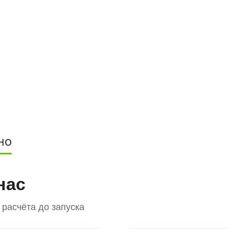
НО
нас
расчёта до запуска