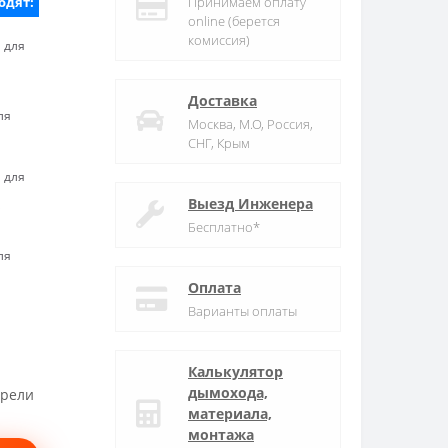
одят:
Принимаем оплату
online (берется
комиссия)
 для
Доставка
ля
Москва, М.О, Россия,
СНГ, Крым
 для
Выезд Инженера
"
Бесплатно*
ля
Оплата
Варианты оплаты
Калькулятор
дымохода,
трели
материала,
монтажа