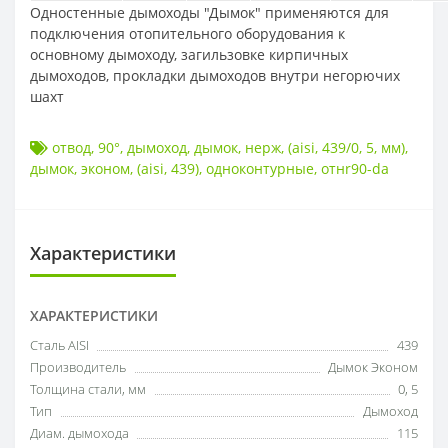
Одностенные дымоходы "Дымок" применяются для
подключения отопительного оборудования к
основному дымоходу, загильзовке кирпичных
дымоходов, прокладки дымоходов внутри негорючих
шахт
отвод
,
90°
,
дымоход
,
дымок
,
нерж
,
(aisi
,
439/0
,
5
,
мм)
,
дымок
,
эконом
,
(aisi
,
439)
,
одноконтурные
,
отнr90-da
Характеристики
ХАРАКТЕРИСТИКИ
Сталь AISI
439
Производитель
Дымок Эконом
Толщина стали, мм
0
,
5
Тип
Дымоход
Диам. дымохода
115