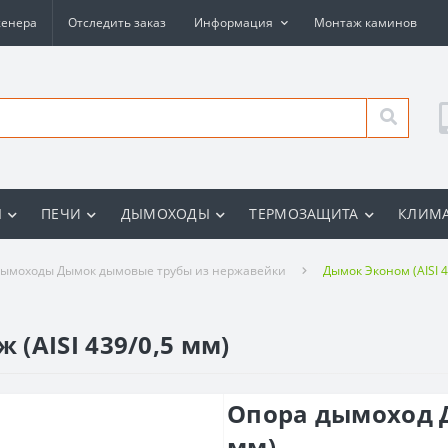
женера
Отследить заказ
Информация
Монтаж каминов
Ы
ПЕЧИ
ДЫМОХОДЫ
ТЕРМОЗАЩИТА
КЛИМА
ымоходы Дымок дымовые трубы из нержавейки
Дымок Эконом (AISI 4
(AISI 439/0,5 мм)
Опора дымоход Д
мм)