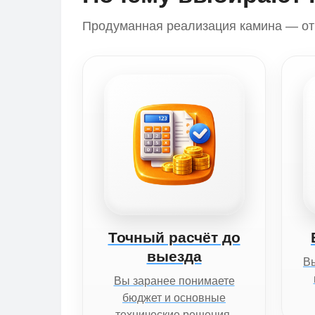
Продуманная реализация камина — от 
Точный расчёт до
выезда
Вы
Вы заранее понимаете
бюджет и основные
технические решения.