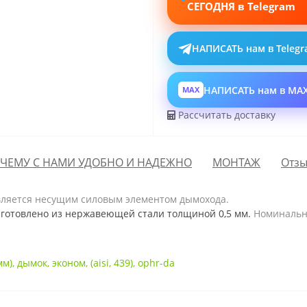
СЕГОДНЯ в Telegram
НАПИСАТЬ нам в Teleg
НАПИСАТЬ нам в MA
MAX
Рассчитать доставку
ЧЕМУ С НАМИ УДОБНО И НАДЕЖНО
МОНТАЖ
Отзы
вляется несущим силовым элементом дымохода.
готовлено из нержавеющей стали толщиной 0,5 мм.
Номинальна
мм)
,
дымок
,
эконом
,
(aisi
,
439)
,
ophr-da