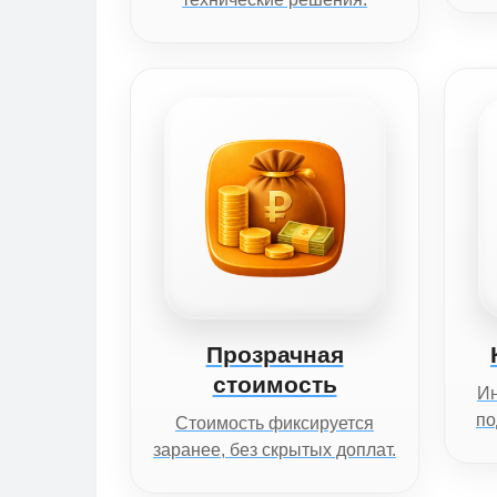
Прозрачная
стоимость
И
по
Стоимость фиксируется
заранее, без скрытых доплат.