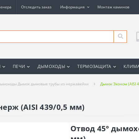
женера
Отследить заказ
Информация
Монтаж каминов
Ы
ПЕЧИ
ДЫМОХОДЫ
ТЕРМОЗАЩИТА
КЛИМА
ымоходы Дымок дымовые трубы из нержавейки
Дымок Эконом (AISI 4
рж (AISI 439/0,5 мм)
Отвод 45° дымохо
мм)