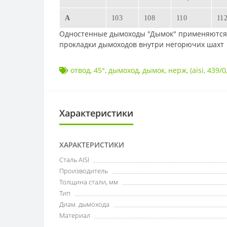
A
103
108
110
11
Одностенные дымоходы "Дымок" применяются д
прокладки дымоходов внутри негорючих шахт
отвод
,
45°
,
дымоход
,
дымок
,
нерж
,
(aisi
,
439/0
Характеристики
ХАРАКТЕРИСТИКИ
Сталь AISI
Производитель
Толщина стали, мм
Тип
Диам. дымохода
Материал