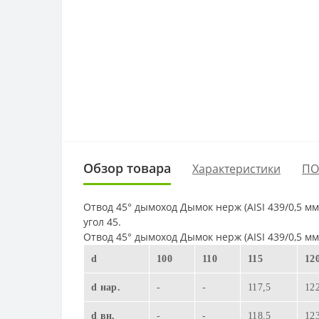
Обзор товара
Характеристики
ПО
Отвод 45° дымоход Дымок нерж (AISI 439/0,5 м
угол 45.
Отвод 45° дымоход Дымок нерж (AISI 439/0,5 м
d
100
110
115
12
d нар.
-
-
117,5
12
d вн.
-
-
118,5
12