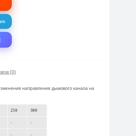
ram
X
вов (0)
изменения направления дымового канала на
250
300
-
-
-
-