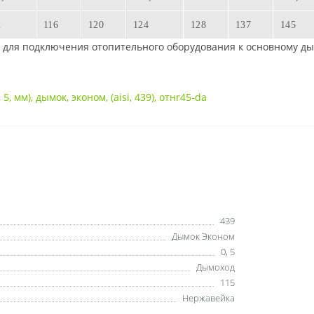
2
116
120
124
128
137
145
ля подключения отопительного оборудования к основному дым
,
5
,
мм)
,
дымок
,
эконом
,
(aisi
,
439)
,
отнr45-da
439
Дымок Эконом
0
,
5
Дымоход
115
Нержавейка