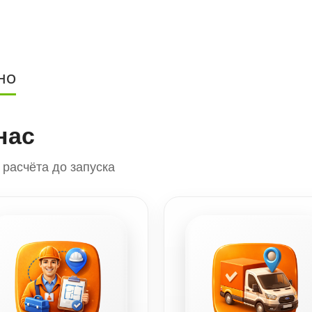
НО
нас
расчёта до запуска