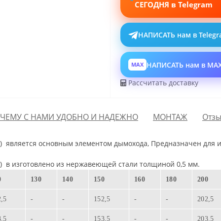
СЕГОДНЯ в Telegram
НАПИСАТЬ нам в Teleg
НАПИСАТЬ нам в MA
MAX
Рассчитать доставку
ЧЕМУ С НАМИ УДОБНО И НАДЕЖНО
МОНТАЖ
Отзы
м)
является основным элементом дымохода,
Предназначен для 
м)
в изготовлено из нержавеющей стали толщиной 0,5 мм.
0
130
140
150
160
180
200
2,5
-
-
152,5
-
-
202,5
3,5
-
-
153,5
-
-
203,5