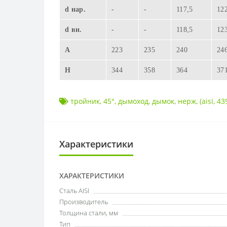
d нар.
-
-
117,5
12
d вн.
-
-
118,5
12
A
223
235
240
24
H
344
358
364
37
тройник
,
45°
,
дымоход
,
дымок
,
нерж
,
(aisi
,
43
Характеристики
ХАРАКТЕРИСТИКИ
Сталь AISI
Производитель
Толщина стали, мм
Тип