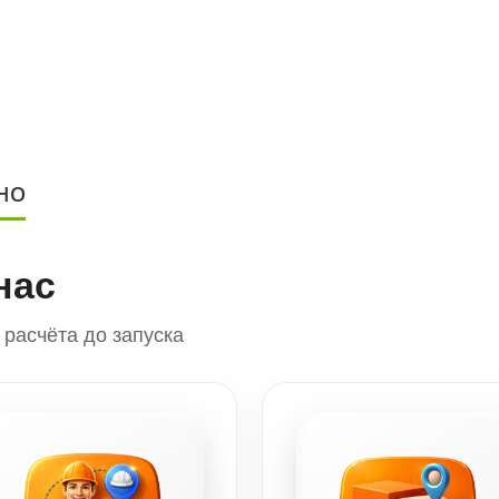
НО
нас
расчёта до запуска