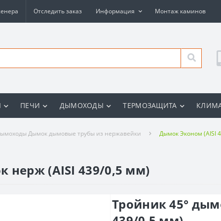
женера
Отследить заказ
Информация
Монтаж каминов
Ы
ПЕЧИ
ДЫМОХОДЫ
ТЕРМОЗАЩИТА
КЛИМА
ымоходы Дымок дымовые трубы из нержавейки
Дымок Эконом (AISI 4
 нерж (AISI 439/0,5 мм)
Тройник 45° дым
439/0,5 мм)