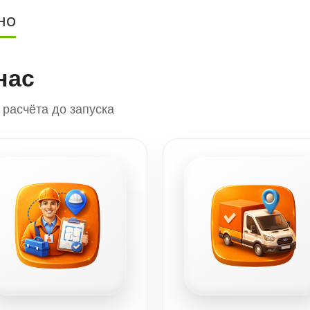
НО
нас
расчёта до запуска