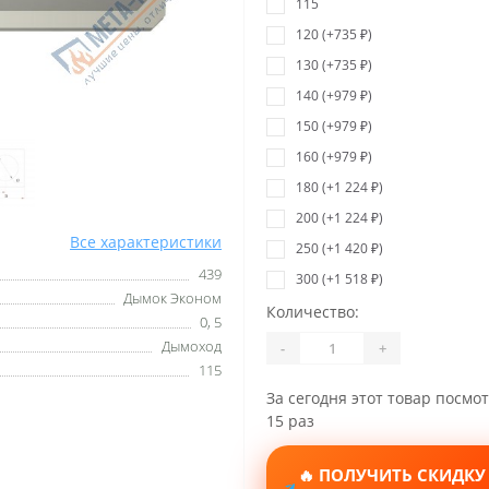
115
120 (+735 ₽)
130 (+735 ₽)
140 (+979 ₽)
150 (+979 ₽)
160 (+979 ₽)
180 (+1 224 ₽)
200 (+1 224 ₽)
Все характеристики
250 (+1 420 ₽)
439
300 (+1 518 ₽)
Дымок Эконом
Количество:
0, 5
Дымоход
-
+
115
За сегодня этот товар посмо
15 раз
🔥 ПОЛУЧИТЬ СКИДКУ