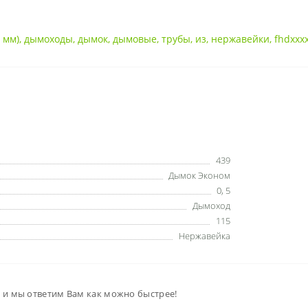
,
мм)
,
дымоходы
,
дымок
,
дымовые
,
трубы
,
из
,
нержавейки
,
fhdxxxx
439
Дымок Эконом
0
,
5
Дымоход
115
Нержавейка
м и мы ответим Вам как можно быстрее!