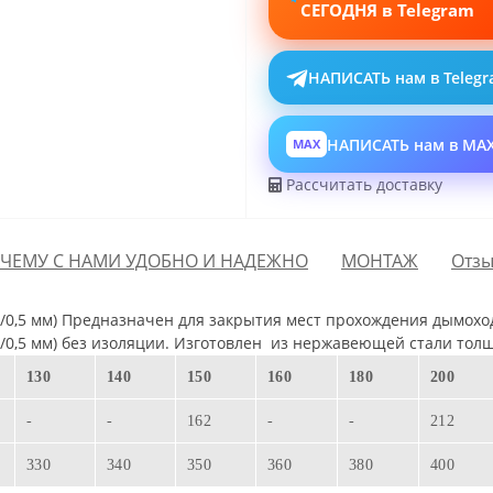
СЕГОДНЯ в Telegram
НАПИСАТЬ нам в Teleg
НАПИСАТЬ нам в MA
MAX
Рассчитать доставку
ЧЕМУ С НАМИ УДОБНО И НАДЕЖНО
МОНТАЖ
Отзы
/0,5 мм)
Предназначен для закрытия мест прохождения дымохо
/0,5 мм)
без изоляции. Изготовлен
из нержавеющей стали толщ
130
140
150
160
180
200
-
-
162
-
-
212
330
340
350
360
380
400