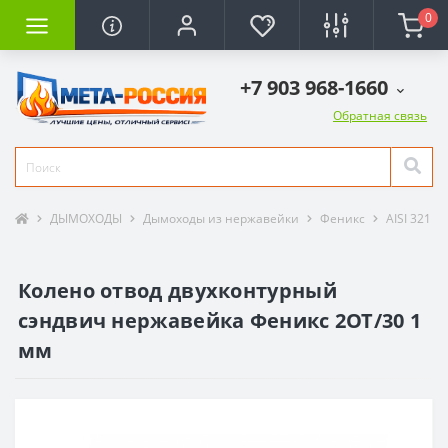
0
+7 903 968-1660
Обратная связь
ДЫМОХОДЫ
Дымоходы из нержавейки
Феникс
AISI 321 / 
Колено отвод двухконтурный
сэндвич нержавейка Феникс 2ОТ/30 1
мм