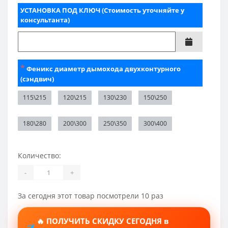
УСТАНОВКА ПОД КЛЮЧ (Стоимость уточняйте у
консультанта)
*
Феникс диаметр дымохода двухконтурного
(сэндвич)
115\215
120\215
130\230
150\250
180\280
200\300
250\350
300\400
Количество:
-
+
За сегодня этот товар посмотрели 10 раз
🔥 ПОЛУЧИТЬ СКИДКУ СЕГОДНЯ в