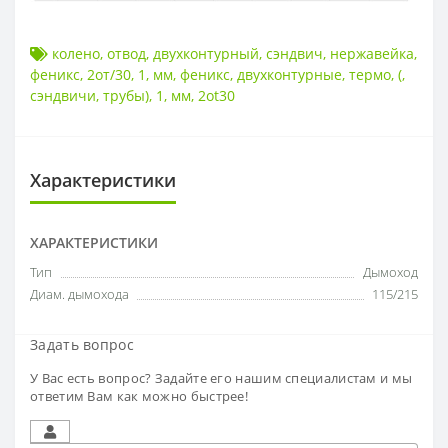
колено
,
отвод
,
двухконтурный
,
сэндвич
,
нержавейка
,
феникс
,
2от/30
,
1
,
мм
,
феникс
,
двухконтурные
,
термо
,
(
,
сэндвичи
,
трубы)
,
1
,
мм
,
2ot30
Характеристики
ХАРАКТЕРИСТИКИ
Тип
Дымоход
Диам. дымохода
115/215
Задать вопрос
У Вас есть вопрос? Задайте его нашим специалистам и мы
ответим Вам как можно быстрее!