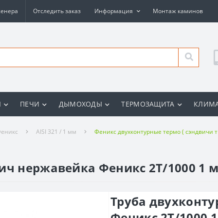
женера
Отследить заказ
Информация
Монтаж каминов
Ы
ПЕЧИ
ДЫМОХОДЫ
ТЕРМОЗАЩИТА
КЛИМА
еникс
AISI 321 / 1 мм
Феникс двухконтурные термо ( сэндвичи т
ич нержавейка Феникс 2Т/1000 1 
Труба двухконту
Феникс 2Т/1000 