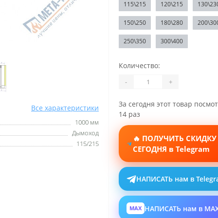
115\215
120\215
130\23
150\250
180\280
200\30
250\350
300\400
Количество:
-
+
За сегодня этот товар посмо
Все характеристики
14 раз
1000 мм
Дымоход
🔥 ПОЛУЧИТЬ СКИДКУ
115/215
СЕГОДНЯ в Telegram
НАПИСАТЬ нам в Teleg
НАПИСАТЬ нам в MA
MAX