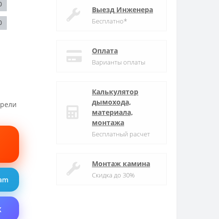
0
Выезд Инженера
Бесплатно*
0
Оплата
Варианты оплаты
Калькулятор
дымохода,
трели
материала,
монтажа
Бесплатный расчет
Монтаж камина
Скидка до 30%
ram
X