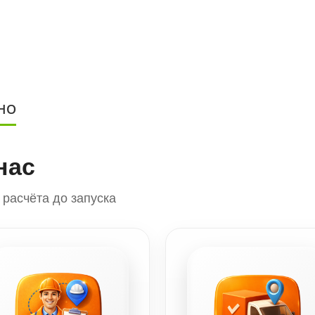
НО
нас
расчёта до запуска