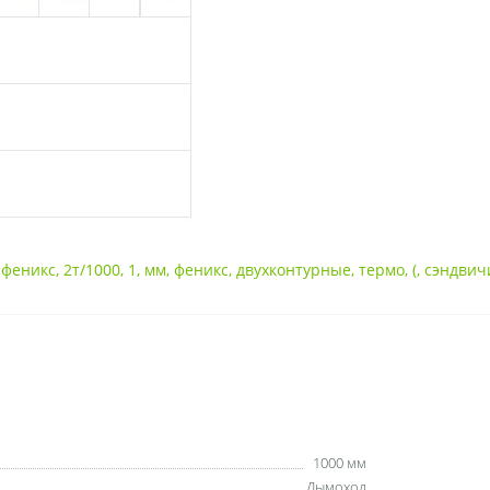
,
феникс
,
2т/1000
,
1
,
мм
,
феникс
,
двухконтурные
,
термо
,
(
,
сэндвич
1000 мм
Дымоход