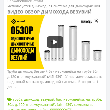
нержавеющей стали.
Используется дымоходная система для дымоудаления
ВИДЕО ОБЗОР ДЫМОХОДА ВЕЗУВИЙ
Труба дымоход Везувий бак нержавейка на трубе 80л
д.120 (прямоугольный) (AISI 439) - У нас можно заказать
надежный монтаж дымоходной системы. Быстро за 1
день!
труба
,
дымоход
,
везувий
,
бак
,
нержавейка
,
на
,
трубе
,
80л
,
д
,
120
,
(прямоугольный)
,
(aisi
,
439)
,
комплекты
,
дымоходов
,
нержавейка
,
00000000476