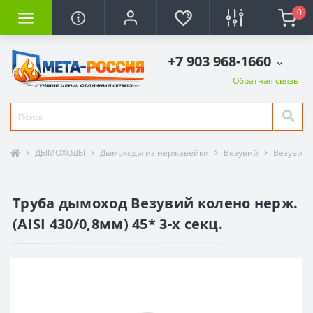
0
+7 903 968-1660
Обратная связь
ДЫМОХОДЫ
Дымоходы из нержавейки
Везувий
Везувий -
Труба дымоход Везувий колено нерж.
(AISI 430/0,8мм) 45* 3-х секц.