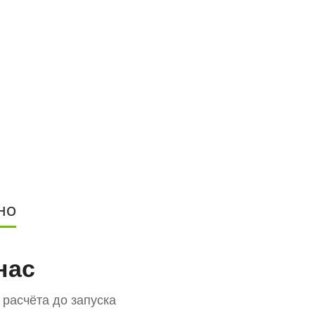
НО
нас
расчёта до запуска