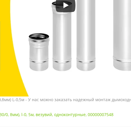
0,8мм) L-0,5м - У нас можно заказать надежный монтаж дымоход
30/0
,
8мм)
,
l-0
,
5м
,
везувий
,
одноконтурные
,
00000007548