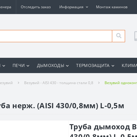
женера
Отследить заказ
Информация
Монтаж каминов
Ы
ПЕЧИ
ДЫМОХОДЫ
ТЕРМОЗАЩИТА
КЛИМА
езувий
Везувий - AISI 430 - толщина стали 0,8
Везувий однокон
а нерж. (AISI 430/0,8мм) L-0,5м
Труба дымоход Ве
430/0,8мм) L-0,5