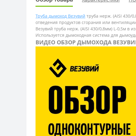
Труба дымоход Везувий
труба нерж. (AISI 430/
отведения продуктов сгорания или вентиляции
Везувий труба нерж. (AISI 430/0,8мм) L-0,5м в
Используется дымоходная система для дымоуд
ВИДЕО ОБЗОР ДЫМОХОДА ВЕЗУВИ