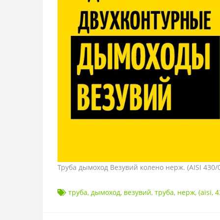
Труба дымоход Везувий колено нерж. (AISI 430/
труба
,
дымоход
,
везувий
,
труба
,
нерж
,
(aisi
,
4