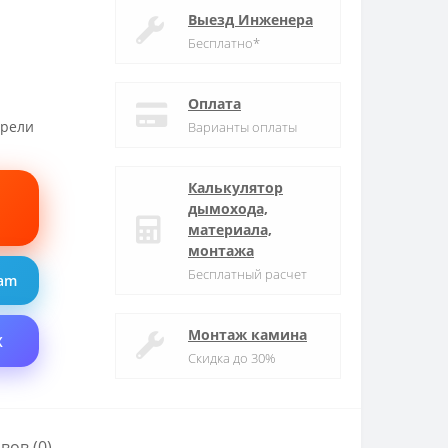
Выезд Инженера
Бесплатно*
Оплата
трели
Варианты оплаты
Калькулятор
дымохода,
материала,
монтажа
Бесплатный расчет
ram
Монтаж камина
X
Скидка до 30%
вов (0)