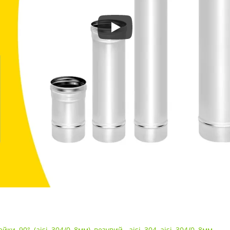
ейки
,
90°
,
(aisi
,
304/0
,
8мм)
,
везувий-
,
aisi
,
304
,
aisi
,
304/0
,
8мм