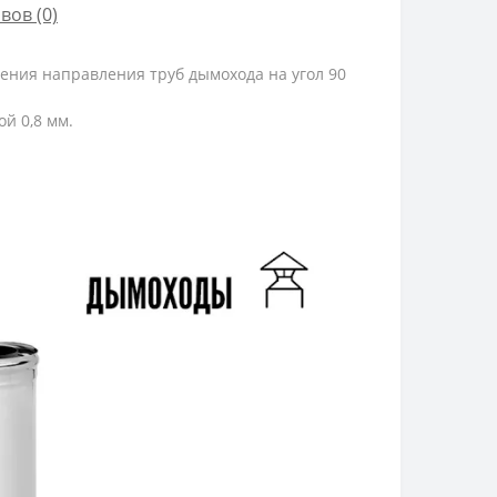
вов (0)
ения направления труб дымохода на угол 90
й 0,8 мм.