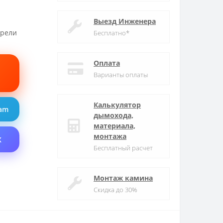
Выезд Инженера
трели
Бесплатно*
Оплата
Варианты оплаты
Калькулятор
ram
дымохода,
материала,
монтажа
X
Бесплатный расчет
Монтаж камина
Скидка до 30%