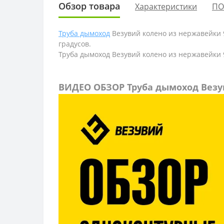
Обзор товара
Характеристики
ПО
Труба дымоход
Везувий колено из нержавейки 90
градусов.
Труба дымоход Везувий колено из нержавейки 90°
ВИДЕО ОБЗОР Труба дымоход Вез