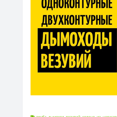
труба
,
дымоход
,
везувий
,
колено
,
из
,
нержав