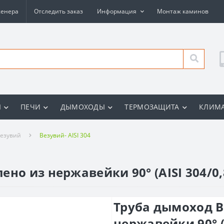
женера
Отследить заказ
Информация
Монтаж каминов
Ы
ПЕЧИ
ДЫМОХОДЫ
ТЕРМОЗАЩИТА
КЛИМА
езувий
Везувий- AISI 304
но из нержавейки 90° (AISI 304/0
Труба дымоход В
нержавейки 90° (