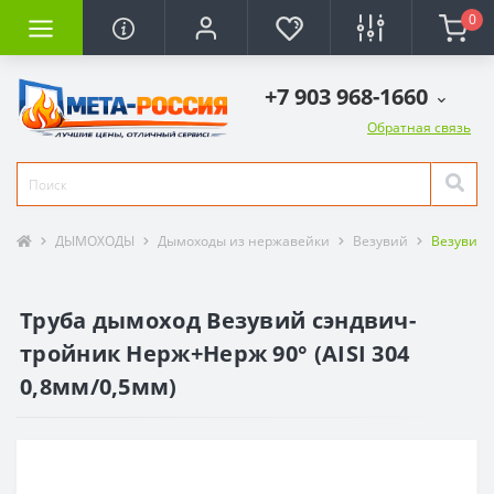
0
+7 903 968-1660
Обратная связь
ДЫМОХОДЫ
Дымоходы из нержавейки
Везувий
Везувий- 
Труба дымоход Везувий сэндвич-
тройник Нерж+Нерж 90° (AISI 304
0,8мм/0,5мм)