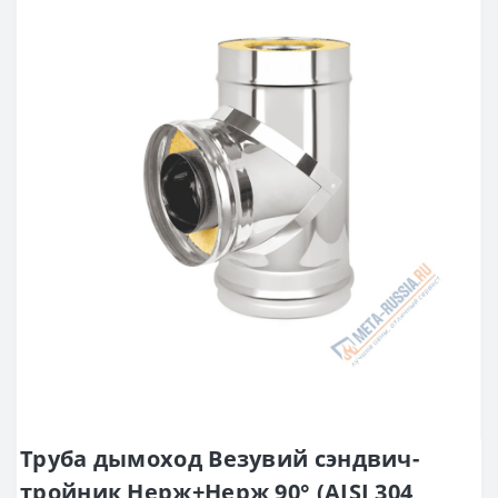
Труба дымоход Везувий сэндвич-
тройник Нерж+Нерж 90° (AISI 304