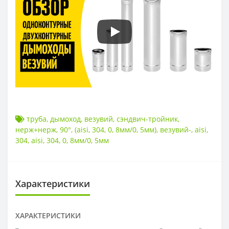
труба
,
дымоход
,
везувий
,
сэндвич-тройник
,
нерж+нерж
,
90°
,
(aisi
,
304
,
0
,
8мм/0
,
5мм)
,
везувий-
,
aisi
,
304
,
aisi
,
304
,
0
,
8мм/0
,
5мм
Характеристики
ХАРАКТЕРИСТИКИ