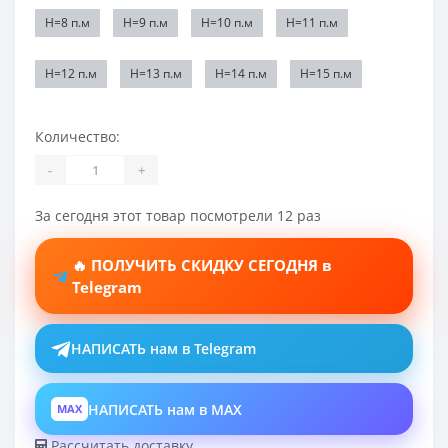
Н=8 п.м
Н=9 п.м
Н=10 п.м
Н=11 п.м
Н=12 п.м
Н=13 п.м
Н=14 п.м
Н=15 п.м
Количество:
-
+
За сегодня этот товар посмотрели 12 раз
🔥 ПОЛУЧИТЬ СКИДКУ СЕГОДНЯ в
Telegram
НАПИСАТЬ нам в Telegram
НАПИСАТЬ нам в MAX
MAX
Рассчитать доставку