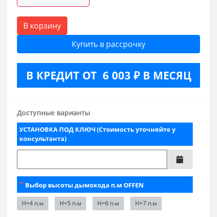
В корзину
Купить в рассрочку
В КРЕДИТ ОТ 6 003 ₽ В МЕСЯЦ
Доступные варианты
УСТАНОВКА ПОД КЛЮЧ (Стоимость уточняйте у
консультанта)
*
Выбор высоты дымохода п.м OFFEN
Н=4 п.м
Н=5 п.м
Н=6 п.м
Н=7 п.м