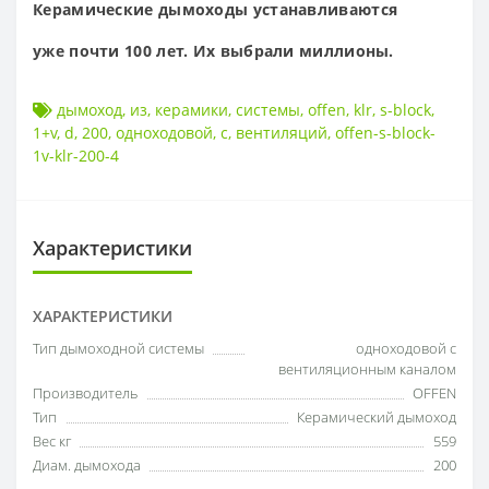
Керамические
дымоходы
устанавливаются
уже
почти 100 лет. Их
выбрали миллионы.
дымоход
,
из
,
керамики
,
системы
,
offen
,
klr
,
s-block
,
1+v
,
d
,
200
,
одноходовой
,
с
,
вентиляций
,
offen-s-block-
1v-klr-200-4
Характеристики
ХАРАКТЕРИСТИКИ
Тип дымоходной системы
одноходовой с
вентиляционным каналом
Производитель
OFFEN
Тип
Керамический дымоход
Вес кг
559
Диам. дымохода
200