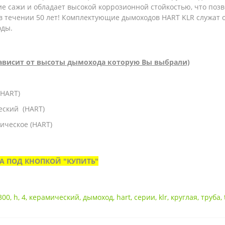
ие сажи и обладает высокой коррозионной стойкостью, что по
 течении 50 лет! Комплектующие дымоходов HART KLR служат о
оды.
зависит от высоты дымохода которую Вы выбрали)
(HART)
еский (HART)
ическое (HART)
 ПОД КНОПКОЙ "КУПИТЬ"
300
,
h
,
4
,
керамический
,
дымоход
,
hart
,
серии
,
klr
,
круглая
,
труба
,