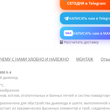
СЕГОДНЯ в Telegram
НАПИСАТЬ нам в Teleg
НАПИСАТЬ нам в MA
MAX
Рассчитать доставку
ЧЕМУ С НАМИ УДОБНО И НАДЕЖНО
МОНТАЖ
Отзы
00 h 4
ый дымоход
°С.
азообразное.
инов, котлов, отопительных и банных печей и систем поквартир
дназначена для обустройства дымохода в шахте, выполненной 
 Состоит из керамических фасонных элементов и труб, соединён