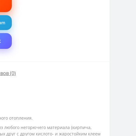
ram
X
вов (0)
ного отопления.
из любого негорючего материала (кирпича,
ных друг с другом кислото- и жаростойким клеем