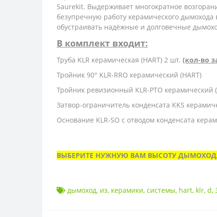
Saurekit. Выдерживает многократное возгоран
безупречную работу керамического дымохода в
обустраивать надёжные и долговечные дымох
В комплект входит:
Труба KLR керамическая (HART) 2 шт.
(кол-во 
Тройник 90° KLR-RRO керамический (HART)
Тройник ревизионный KLR-PTO керамический 
Затвор-ограничитель конденсата KKS керамич
Основание KLR-SO с отводом конденсата керам
ВЫБЕРИТЕ НУЖНУЮ ВАМ ВЫСОТУ ДЫМОХОДА
дымоход
,
из
,
керамики
,
системы
,
hart
,
klr
,
d
,