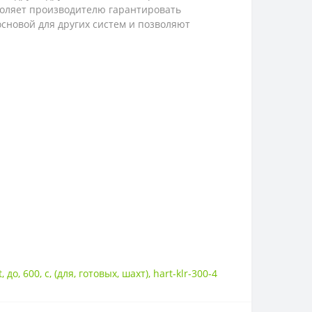
зволяет производителю гарантировать
сновой для других систем и позволяют
t
,
до
,
600
,
с
,
(для
,
готовых
,
шахт)
,
hart-klr-300-4