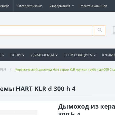
женера
Отследить заказ
Информация
Монтаж каминов
Ы
ПЕЧИ
ДЫМОХОДЫ
ТЕРМОЗАЩИТА
КЛИМА
FFEN
Керамический дымоход Hart серии KLR круглая труба t до 600 С (
мы HART KLR d 300 h 4
Дымоход из кер
300 h 4