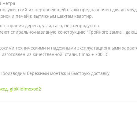
3 метра
олужесткий из нержавеющей стали предназначен для дымоудал
онок и печей к вытяжным шахтам квартир.
т сгорания дерева, угля, газа, нефтепродуктов.
ют спирально-навивную конструкцию "Тройного замка", дающе
ысокими техническими и надежными эксплуатационными характ
 изготовлен из качественной стали, t max + 700° C
. Производим бережный монтаж и быструю доставку
ход
,
gibkiidimoxod2