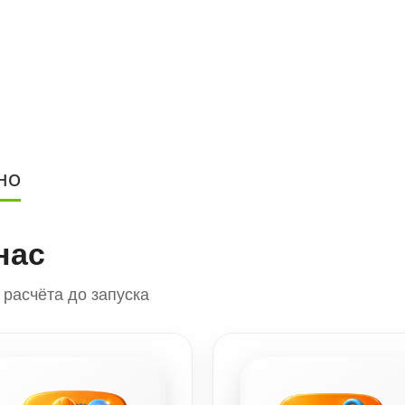
НО
нас
расчёта до запуска