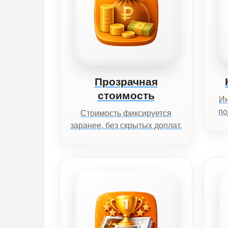
Прозрачная
стоимость
И
по
Стоимость фиксируется
заранее, без скрытых доплат.