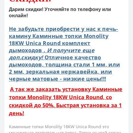
Дарим скидки! Уточняйте по телефону или
онлайн!
Не забудьте приобрести у нас к печь-
камину Каминные топки Monolity
18KW Unica Round комплект
дымоходов .
И получите еще
доп.скидку!
Отличное качество
дымоходов, толщина стали 1 мм, или
2 мм, зеркальная нержавейка, или
черные матовые - низкие цены!!!
А так же заказать установку Каминные
топки Monolity 18KW Unica Round, со
скидкой до 50%. Быстрая установка за 1
день!
Каминные топки Monolity 18KW Unica Round это
монолитная отопительная топка. Топки из этой серии