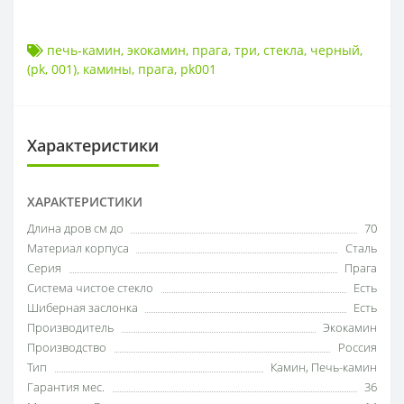
печь-камин
,
экокамин
,
прага
,
три
,
стекла
,
черный
,
(pk
,
001)
,
камины
,
прага
,
pk001
Характеристики
ХАРАКТЕРИСТИКИ
Длина дров см до
70
Материал корпуса
Сталь
Серия
Прага
Система чистое стекло
Есть
Шиберная заслонка
Есть
Производитель
Экокамин
Производство
Россия
Тип
Камин
,
Печь-камин
Гарантия мес.
36