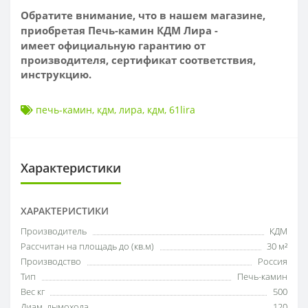
Обратите внимание, что в нашем магазине,
приобретая Печь-камин КДМ Лира -
имеет
официальную гарантию от
производителя, сертификат соответствия,
инструкцию.
печь-камин
,
кдм
,
лира
,
кдм
,
61lira
Характеристики
ХАРАКТЕРИСТИКИ
Производитель
КДМ
Рассчитан на площадь до (кв.м)
30 м²
Производство
Россия
Тип
Печь-камин
Вес кг
500
Диам. дымохода
120