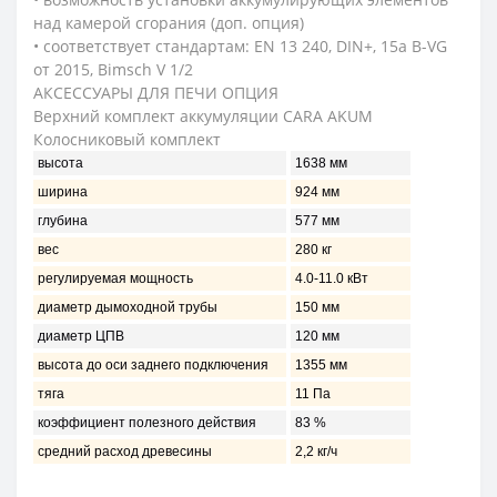
над камерой сгорания (доп. опция)
• соответствует стандартам: EN 13 240, DIN+, 15a B-VG
от 2015, Bimsch V 1/2
АКСЕССУАРЫ ДЛЯ ПЕЧИ ОПЦИЯ
Верхний комплект аккумуляции CARA AKUM
Колосниковый комплект
высота
1638 мм
ширина
924 мм
глубина
577 мм
вес
280 кг
регулируемая мощность
4.0-11.0 кВт
диаметр дымоходной трубы
150 мм
диаметр ЦПВ
120 мм
высота до оси заднего подключения
1355 мм
тяга
11 Пa
коэффициент полезного действия
83 %
средний расход древесины
2,2 кг/ч