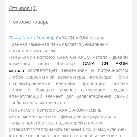
Отзывов (0)
Похожие товары
Печь-Камин Romotop
CARA СN AKUM металл
-
данная каминная печь является уникальным
современным стилем.
Печь-Камин Romotop CARA СN AKUM металл - д
изайн
каминной печи Romotop
CARA СN AKUM
соответствует тенденциям и потребностям
металл
любой современной архитектуры интерьера. Чётко
сбалансированные внешние пропорции, чистые
линии и большое угловое остекление создают
впечатляющий элемент для удовлетворения самых
требовательных клиентов.
Печь камин Romotop CARA С AKUM камень
метал можно заказать с функцией аккумуляции, и
тогда в пространстве над камерой сгорания
установятся теплонакопительные блоки (аккумуляция),
которые позволяют продлить тепловое излучение в