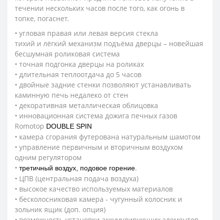
течении нескольких часов после того, как огонь в
топке, погаснет.
• угловая правая или левая версия стекла
тихий и лёгкий механизм подъёма дверцы
– новейшая
бесшумная роликовая система
• точная подгонка дверцы на роликах
• длительная теплоотдача до 5 часов
• двойные задние стенки позволяют устанавливать
каминную печь недалеко от стен
• декоративная металлическая облицовка
• инновационная система дожига печных газов
Romotop
DOUBLE SPIN
• камера сгорания футерована натуральным шамотом
• управление первичным и вторичным воздухом
одним регулятором
•
.
третичный воздух, подовое горение
• ЦПВ (центральная подача воздуха)
• высокое качество используемых материалов
• бесколосниковая камера - чугунный колосник и
зольник ящик (доп. опция)
• возможность установки аккумулирующих элементов