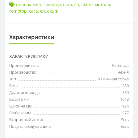
печь-камин
,
romotop
,
cara
,
сn
,
akum
,
металл
,
romotop
,
cara
,
сn
,
akum
Характеристики
ХАРАКТЕРИСТИКИ
Производитель
Romotop
Производство
Чехия
Тип
Каминная топка
Вес кг
280
Диам. дымохода
150
Высота мм
1648
Ширина мм
924
Глубина мм
577
Вторичный дожиг
Есть
Подача воздуха извне
Есть