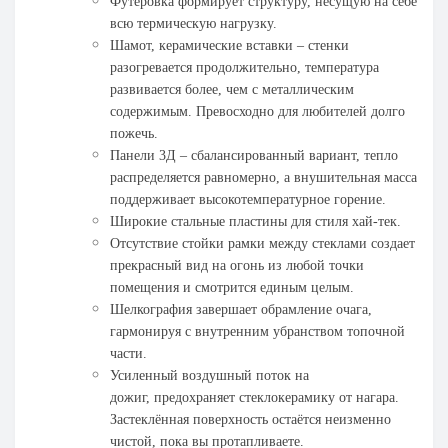
Футеровка формирует структуру, несущую на себе
всю термическую нагрузку.
Шамот, керамические вставки – стенки
разогревается продолжительно, температура
развивается более, чем с металлическим
содержимым. Превосходно для любителей долго
пожечь.
Панели 3Д – сбалансированный вариант, тепло
распределяется равномерно, а внушительная масса
поддерживает высокотемпературное горение.
Широкие стальные пластины для стиля хай-тек.
Отсутствие стойки рамки между стеклами создает
прекрасный вид на огонь из любой точки
помещения и смотрится единым целым.
Шелкография
завершает обрамление очага,
гармонируя с внутренним убранством топочной
части.
Усиленный воздушный
поток на
дожиг,
предохраняет стеклокерамику от нагара.
Застеклённая поверхность остаётся неизменно
чистой, пока вы протапливаете.