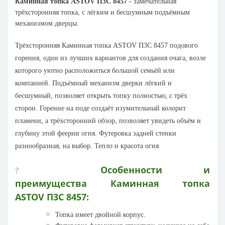
Каминная топка ASTOV П3С 8457
- з
амечательная
трёхсторонняя топка, с лёгким и бесшумным подъёмным
механизмом дверцы.
Трёхсторонняя
Каминная топка ASTOV П3С 8457
подового
горения, один из лучших вариантов для создания очага, возле
которого уютно расположиться большой семьёй или
компанией. Подъёмный механизм дверки лёгкий и
бесшумный, позволяет открыть топку полностью, с трёх
сторон. Горение на поде создаёт изумительный колорит
пламени, а трёхсторонний обзор, позволяет увидеть объём и
глубину этой феерии огня. Футеровка задней стенки
разнообразная, на выбор. Тепло и красота огня.
Особенности и
?
преимущества
Каминная топка
ASTOV П3С 8457
:
Топка имеет двойной корпус.