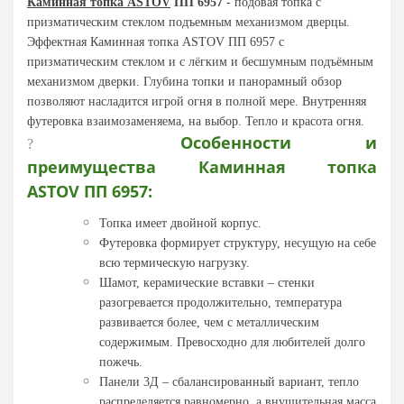
Каминная топка ASTOV
ПП 6957
- подовая топка с
призматическим стеклом подъемным механизмом дверцы.
Эффектная Каминная топка ASTOV ПП 6957 с
призматическим стеклом и с лёгким и бесшумным подъёмным
механизмом дверки. Глубина топки и панорамный обзор
позволяют насладится игрой огня в полной мере. Внутренняя
футеровка взаимозаменяема, на выбор. Тепло и красота огня.
Особенности и
?
преимущества
Каминная топка
ASTOV ПП 6957
:
Топка имеет двойной корпус.
Футеровка формирует структуру, несущую на себе
всю термическую нагрузку.
Шамот, керамические вставки – стенки
разогревается продолжительно, температура
развивается более, чем с металлическим
содержимым. Превосходно для любителей долго
пожечь.
Панели 3Д – сбалансированный вариант, тепло
распределяется равномерно, а внушительная масса